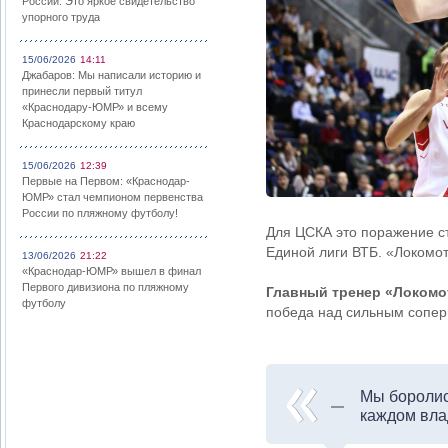
России: Это яркое свидетельство
упорного труда
15/06/2026
14:11
Джабаров: Мы написали историю и
принесли первый титул
«Краснодару-ЮМР» и всему
Краснодарскому краю
15/06/2026
12:39
Первые на Первом: «Краснодар-
ЮМР» стал чемпионом первенства
России по пляжному футболу!
Для ЦСКА это поражение ст
Единой лиги ВТБ. «Локомо
13/06/2026
21:22
«Краснодар-ЮМР» вышел в финал
Первого дивизиона по пляжному
Главный тренер «Локом
футболу
победа над сильным сопер
Мы боролис
каждом вла