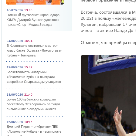
первое поражение в текущ
16/07/2026
13:43
Встреча, состоявшаяся в Мо
Пляжный футболист «Краснодара-
28:22) в пользу «железнод
ЮМР» Дмитрий Бушков удостоен
Кулагин, набравший 17 очк
приза «Спорт Медиа Звезда»
очков – в активе Нандо Де 
24/06/2026
16:34
Отметим, что армейцы впер
В Кропоткине состоялся мастер-
класс баскетболиста «Локомотива-
Кубань» Темирова
19/06/2026
15:47
Баскетболисты Академии
«Локомотив-Кубань» выиграли
«серебро» Спартакиады учащихся
18/06/2026
21:40
Более 100 кубанских команд по
баскетболу 3х3 боролись за титул
сильнейших в академии «Локо»
16/06/2026
10:15
Дмитрий Пирог – о «бронзе» ПБК
«Локомотив-Кубань» в чемпионате