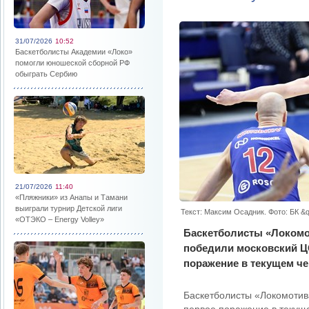
31/07/2026
10:52
Баскетболисты Академии «Локо»
помогли юношеской сборной РФ
обыграть Сербию
21/07/2026
11:40
«Пляжники» из Анапы и Тамани
выиграли турнир Детской лиги
Текст: Максим Осадник. Фото: БК &
«ОТЭКО – Energy Volley»
Баскетболисты «Локомо
победили московский Ц
поражение в текущем че
Баскетболисты «Локомотив