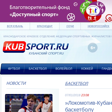
ВСЯ КУБАНЬ
КРАСНОДАР
СОЧИ
НОВОРОССИЙСК
КРАСНОДАРСКОЕ КРАЕВОЕ ОТДЕЛЕНИЕ ФЕДЕРАЦИИ СПОРТИВНЫХ ЖУРНАЛИСТОВ
ФУТБОЛ
БАСКЕТБОЛ
ВОЛЕЙБОЛ
ХОККЕЙ
ГАНДБ
НОВОСТИ
БАСКЕТБОЛ
07/01/2018
23:08
»Локомотив-Кубан
баскетболу