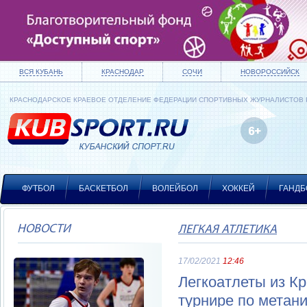
ВСЯ КУБАНЬ
КРАСНОДАР
СОЧИ
НОВОРОССИЙСК
КРАСНОДАРСКОЕ КРАЕВОЕ ОТДЕЛЕНИЕ ФЕДЕРАЦИИ СПОРТИВНЫХ ЖУРНАЛИСТОВ
ФУТБОЛ
БАСКЕТБОЛ
ВОЛЕЙБОЛ
ХОККЕЙ
ГАНДБ
НОВОСТИ
ЛЕГКАЯ АТЛЕТИКА
17/02/2021
12:46
Легкоатлеты из К
турнире по метан