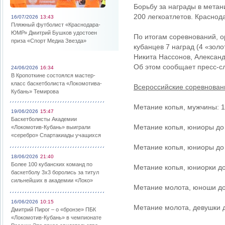
Борьбу за награды в метан
200 легкоатлетов. Краснод
16/07/2026
13:43
Пляжный футболист «Краснодара-
ЮМР» Дмитрий Бушков удостоен
По итогам соревнований, о
приза «Спорт Медиа Звезда»
кубанцев 7 наград (4 «зол
Никита Нассонов, Александ
Об этом сообщает пресс-с
24/06/2026
16:34
В Кропоткине состоялся мастер-
класс баскетболиста «Локомотива-
Всероссийские соревнован
Кубань» Темирова
Метание копья, мужчины: 1
19/06/2026
15:47
Баскетболисты Академии
Метание копья, юниоры до 
«Локомотив-Кубань» выиграли
«серебро» Спартакиады учащихся
Метание копья, юниоры до 
18/06/2026
21:40
Более 100 кубанских команд по
Метание копья, юниорки до
баскетболу 3х3 боролись за титул
сильнейших в академии «Локо»
Метание молота, юноши до 
16/06/2026
10:15
Метание молота, девушки д
Дмитрий Пирог – о «бронзе» ПБК
«Локомотив-Кубань» в чемпионате