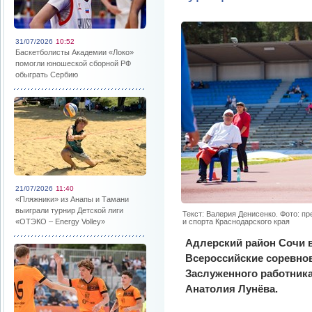
31/07/2026
10:52
Баскетболисты Академии «Локо»
помогли юношеской сборной РФ
обыграть Сербию
21/07/2026
11:40
«Пляжники» из Анапы и Тамани
выиграли турнир Детской лиги
Текст: Валерия Денисенко. Фото: п
«ОТЭКО – Energy Volley»
и спорта Краснодарского края
Адлерский район Сочи 
Всероссийские соревно
Заслуженного работник
Анатолия Лунёва.