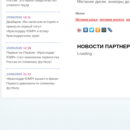
России: Это яркое свидетельство
Метание диски, юниоры до 
упорного труда
Метки:
15/06/2026
14:11
,
,
Метание копья
метание молота
ме
Джабаров: Мы написали историю и
принесли первый титул
«Краснодару-ЮМР» и всему
Краснодарскому краю
НОВОСТИ ПАРТНЕ
15/06/2026
12:39
Первые на Первом: «Краснодар-
Loading...
ЮМР» стал чемпионом первенства
России по пляжному футболу!
13/06/2026
21:22
«Краснодар-ЮМР» вышел в финал
Первого дивизиона по пляжному
футболу