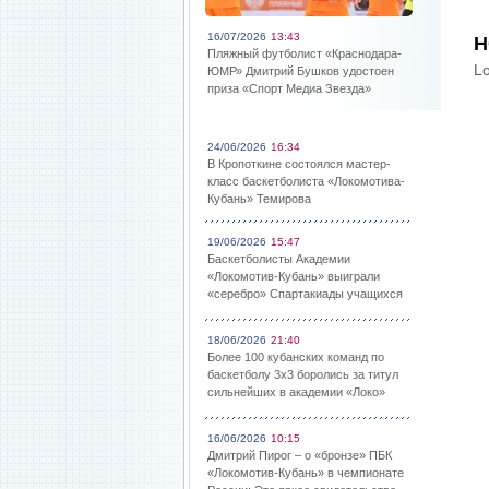
16/07/2026
13:43
Н
Пляжный футболист «Краснодара-
Lo
ЮМР» Дмитрий Бушков удостоен
приза «Спорт Медиа Звезда»
24/06/2026
16:34
В Кропоткине состоялся мастер-
класс баскетболиста «Локомотива-
Кубань» Темирова
19/06/2026
15:47
Баскетболисты Академии
«Локомотив-Кубань» выиграли
«серебро» Спартакиады учащихся
18/06/2026
21:40
Более 100 кубанских команд по
баскетболу 3х3 боролись за титул
сильнейших в академии «Локо»
16/06/2026
10:15
Дмитрий Пирог – о «бронзе» ПБК
«Локомотив-Кубань» в чемпионате