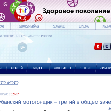
ОЧИ
НОВОРОССИЙСК
АРМАВИР
ТУАПСЕ
КАНЕВ
ИИ СПОРТИВНЫХ ЖУРНАЛИСТОВ РОССИИ
ОЛ
ХОККЕЙ
ГАНДБОЛ
АВТО-МОТО
ЛЕТНИЕ
ЗИМН
ВТО-МОТО
06/2013
10:07
убанский мотогонщик – третий в общем зач
М