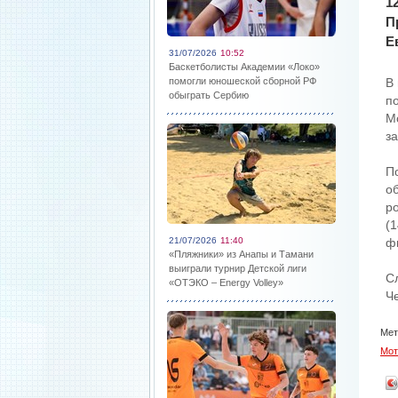
1
П
Е
31/07/2026
10:52
Баскетболисты Академии «Локо»
помогли юношеской сборной РФ
В
обыграть Сербию
п
М
за
П
о
р
(
21/07/2026
11:40
ф
«Пляжники» из Анапы и Тамани
выиграли турнир Детской лиги
С
«ОТЭКО – Energy Volley»
Ч
Мет
Мот