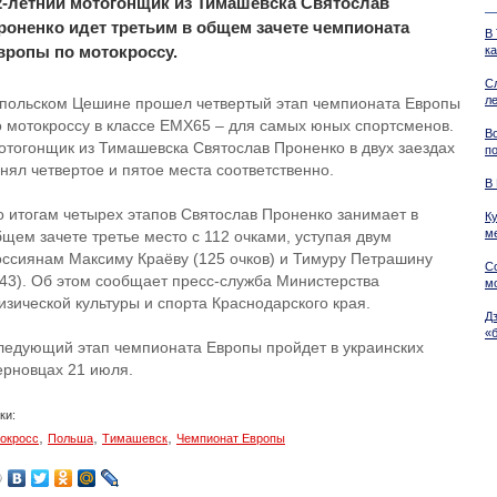
2-летний мотогонщик из Тимашевска Святослав
роненко идет третьим в общем зачете чемпионата
В
вропы по мотокроссу.
ка
С
л
 польском Цешине прошел четвертый этап чемпионата Европы
о мотокроссу в классе EMX65 – для самых юных спортсменов.
В
отогонщик из Тимашевска Святослав Проненко в двух заездах
п
нял четвертое и пятое места соответственно.
В
о итогам четырех этапов Святослав Проненко занимает в
К
м
бщем зачете третье место с 112 очками, уступая двум
оссиянам Максиму Краёву (125 очков) и Тимуру Петрашину
С
143). Об этом сообщает пресс-служба Министерства
м
изической культуры и спорта Краснодарского края.
Д
«
ледующий этап чемпионата Европы пройдет в украинских
ерновцах 21 июля.
ки:
,
,
,
окросс
Польша
Тимашевск
Чемпионат Европы