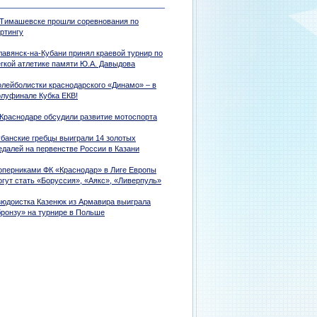
 Тимашевске прошли соревнования по
ртингу
лавянск-на-Кубани принял краевой турнир по
егкой атлетике памяти Ю.А. Давыдова
олейболистки краснодарского «Динамо» – в
олуфинале Кубка ЕКВ!
 Краснодаре обсудили развитие мотоспорта
убанские гребцы выиграли 14 золотых
едалей на первенстве России в Казани
оперниками ФК «Краснодар» в Лиге Европы
огут стать «Боруссия», «Аякс», «Ливерпуль»
зюдоистка Казенюк из Армавира выиграла
бронзу» на турнире в Польше