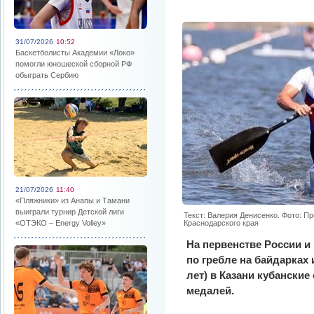
31/07/2026
10:52
Баскетболисты Академии «Локо»
помогли юношеской сборной РФ
обыграть Сербию
21/07/2026
11:40
«Пляжники» из Анапы и Тамани
выиграли турнир Детской лиги
Текст: Валерия Денисенко. Фото: П
«ОТЭКО – Energy Volley»
Краснодарского края
На первенстве России 
по гребле на байдарках 
лет) в Казани кубански
медалей.