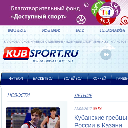
ВСЯ КУБАНЬ
КРАСНОДАР
СОЧИ
НОВОРОССИЙСК
КРАСНОДАРСКОЕ КРАЕВОЕ ОТДЕЛЕНИЕ ФЕДЕРАЦИИ СПОРТИВНЫХ ЖУРНАЛИСТОВ
ФУТБОЛ
БАСКЕТБОЛ
ВОЛЕЙБОЛ
ХОККЕЙ
ГАНДБ
НОВОСТИ
ЛЕТНИЕ
23/08/2017
09:54
Кубанские гребцы
России в Казани