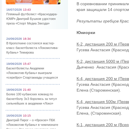
В соревновании принимали 
края защищали 14 спортсме
16/07/2026
13:43
Пляжный футболист «Краснодара-
ЮМР» Дмитрий Бушков удостоен
Результаты гребцов Крас
приза «Спорт Медиа Звезда»
Юниорки
24/06/2026
16:34
В Кропоткине состоялся мастер-
К-2, дистанция 200 м (Перв
класс баскетболиста «Локомотива-
Гусева Анастасия (Краснод
Кубань» Темирова
К-2, дистанция 5000 м (Пер
19/06/2026
15:47
Дьяченко Анастасия (Крас
Баскетболисты Академии
«Локомотив-Кубань» выиграли
«серебро» Спартакиады учащихся
К-4, дистанция 200 м (Перв
Гусева Анастасия (Краснод
Елена (Староминская).
18/06/2026
21:40
Более 100 кубанских команд по
баскетболу 3х3 боролись за титул
К-4, дистанция 500м (Перв
сильнейших в академии «Локо»
Гусева Анастасия (Краснод
Елена, (Староминская).
16/06/2026
10:15
Дмитрий Пирог – о «бронзе» ПБК
К-1, дистанция 200 м (Все
«Локомотив-Кубань» в чемпионате