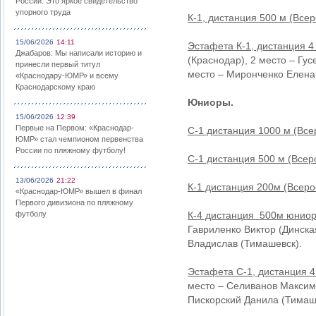
России: Это яркое свидетельство
упорного труда
К-1, дистанция 500 м (Все
15/06/2026
14:11
Эстафета К-1, дистанция 4
Джабаров: Мы написали историю и
(Краснодар), 2 место – Гу
принесли первый титул
место – Миронченко Елена
«Краснодару-ЮМР» и всему
Краснодарскому краю
Юниоры.
15/06/2026
12:39
Первые на Первом: «Краснодар-
С-1 дистанция 1000 м (Все
ЮМР» стал чемпионом первенства
России по пляжному футболу!
С-1 дистанция 500 м (Всер
13/06/2026
21:22
К-1 дистанция 200м (Всеро
«Краснодар-ЮМР» вышел в финал
Первого дивизиона по пляжному
футболу
К-4 дистанция 500м юниор
Гавриленко Виктор (Динска
Владислав (Тимашевск).
Эстафета С-1, дистанция 4
место – Селиванов Максим 
Пискорский Данила (Тимаш