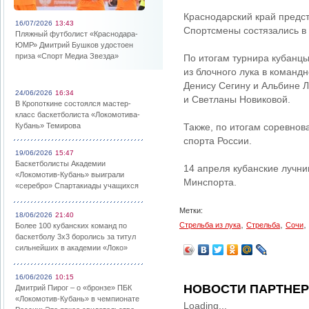
Краснодарский край предст
16/07/2026
13:43
Спортсмены состязались в 
Пляжный футболист «Краснодара-
ЮМР» Дмитрий Бушков удостоен
приза «Спорт Медиа Звезда»
По итогам турнира кубанц
из блочного лука в команд
Денису Сегину и Альбине Л
24/06/2026
16:34
и Светланы Новиковой.
В Кропоткине состоялся мастер-
класс баскетболиста «Локомотива-
Кубань» Темирова
Также, по итогам соревно
спорта России.
19/06/2026
15:47
Баскетболисты Академии
14 апреля кубанские лучни
«Локомотив-Кубань» выиграли
Минспорта.
«серебро» Спартакиады учащихся
Метки:
18/06/2026
21:40
,
,
,
Стрельба из лука
Стрельба
Сочи
Более 100 кубанских команд по
баскетболу 3х3 боролись за титул
сильнейших в академии «Локо»
16/06/2026
10:15
НОВОСТИ ПАРТНЕ
Дмитрий Пирог – о «бронзе» ПБК
«Локомотив-Кубань» в чемпионате
Loading...