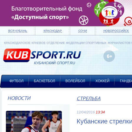
ВСЯ КУБАНЬ
КРАСНОДАР
СОЧИ
НОВОРОССИЙСК
КРАСНОДАРСКОЕ КРАЕВОЕ ОТДЕЛЕНИЕ ФЕДЕРАЦИИ СПОРТИВНЫХ ЖУРНАЛИСТОВ
ФУТБОЛ
БАСКЕТБОЛ
ВОЛЕЙБОЛ
ХОККЕЙ
ГАНДБ
НОВОСТИ
СТРЕЛЬБА
12/04/2016
13:34
Кубанские стрелки