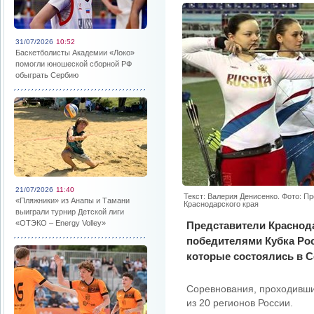
31/07/2026
10:52
Баскетболисты Академии «Локо»
помогли юношеской сборной РФ
обыграть Сербию
21/07/2026
11:40
Текст: Валерия Денисенко. Фото: П
«Пляжники» из Анапы и Тамани
Краснодарского края
выиграли турнир Детской лиги
«ОТЭКО – Energy Volley»
Представители Краснода
победителями Кубка Рос
которые состоялись в С
Соревнования, проходивши
из 20 регионов России.