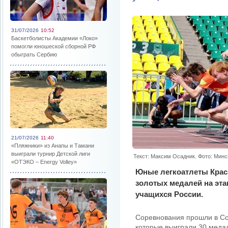
31/07/2026
10:52
Баскетболисты Академии «Локо»
помогли юношеской сборной РФ
обыграть Сербию
21/07/2026
11:40
«Пляжники» из Анапы и Тамани
выиграли турнир Детской лиги
Текст: Максим Осадник. Фото: Минс
«ОТЭКО – Energy Volley»
Юные легкоатлеты Красн
золотых медалей на эт
учащихся России.
Соревнования прошли в Со
которые выиграли 30 медал