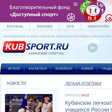
ВСЯ КУБАНЬ
КРАСНОДАР
СОЧИ
НОВОРОССИЙСК
КРАСНОДАРСКОЕ КРАЕВОЕ ОТДЕЛЕНИЕ ФЕДЕРАЦИИ СПОРТИВНЫХ ЖУРНАЛИСТОВ
ФУТБОЛ
БАСКЕТБОЛ
ВОЛЕЙБОЛ
ХОККЕЙ
ГАНДБ
НОВОСТИ
ЛЕГКАЯ АТЛЕТИКА
28/05/2013
14:12
Кубанские легкоа
учащихся России