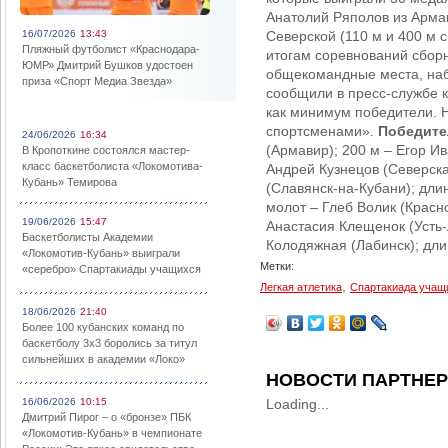
Анатолий Ряполов из Армав
16/07/2026
13:43
Северской (110 м и 400 м 
Пляжный футболист «Краснодара-
итогам соревнований сборн
ЮМР» Дмитрий Бушков удостоен
общекомандные места, набр
приза «Спорт Медиа Звезда»
сообщили в пресс-службе к
как минимум победители. Н
спортсменами».
Победите
24/06/2026
16:34
(Армавир); 200 м – Егор Ив
В Кропоткине состоялся мастер-
класс баскетболиста «Локомотива-
Андрей Кузнецов (Северска
Кубань» Темирова
(Славянск-на-Кубани); дли
молот – Глеб Волик (Красн
19/06/2026
15:47
Анастасия Клещенок (Усть-Л
Баскетболисты Академии
Колодяжная (Лабинск); дли
«Локомотив-Кубань» выиграли
Метки:
«серебро» Спартакиады учащихся
,
Легкая атлетика
Спартакиада учащ
18/06/2026
21:40
Более 100 кубанских команд по
баскетболу 3х3 боролись за титул
сильнейших в академии «Локо»
НОВОСТИ ПАРТНЕ
16/06/2026
10:15
Loading...
Дмитрий Пирог – о «бронзе» ПБК
«Локомотив-Кубань» в чемпионате