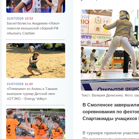
31/07/2026
10:52
Баскетболисты Академии «Локо»
помогли юношеской сборной РФ
обыграть Сербию
21/07/2026
11:40
«Пляжники» из Анапы и Тамани
выиграли турнир Детской лиги
Текст: Валерия Денисенко. Фото: o
«ОТЭКО – Energy Volley»
В Смоленске завершил
соревнования по фехтова
Спартакиады учащихся 
В турнире приняли участие