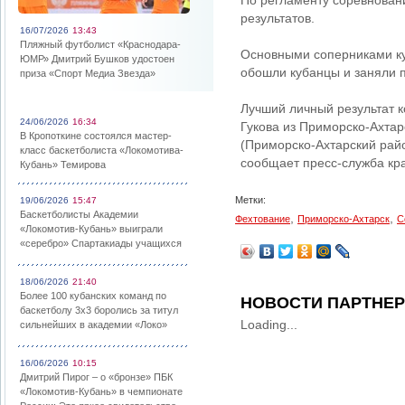
По регламенту соревнован
результатов.
16/07/2026
13:43
Пляжный футболист «Краснодара-
Основными соперниками ку
ЮМР» Дмитрий Бушков удостоен
обошли кубанцы и заняли 
приза «Спорт Медиа Звезда»
Лучший личный результат 
24/06/2026
16:34
Гукова из Приморско-Ахтар
В Кропоткине состоялся мастер-
(Приморско-Ахтарский райо
класс баскетболиста «Локомотива-
сообщает пресс-служба кр
Кубань» Темирова
Метки:
19/06/2026
15:47
Баскетболисты Академии
,
,
Фехтование
Приморско-Ахтарск
С
«Локомотив-Кубань» выиграли
«серебро» Спартакиады учащихся
18/06/2026
21:40
Более 100 кубанских команд по
НОВОСТИ ПАРТНЕ
баскетболу 3х3 боролись за титул
Loading...
сильнейших в академии «Локо»
16/06/2026
10:15
Дмитрий Пирог – о «бронзе» ПБК
«Локомотив-Кубань» в чемпионате