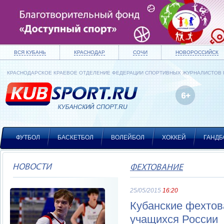
ВСЯ КУБАНЬ
КРАСНОДАР
СОЧИ
НОВОРОССИЙСК
КРАСНОДАРСКОЕ КРАЕВОЕ ОТДЕЛЕНИЕ ФЕДЕРАЦИИ СПОРТИВНЫХ ЖУРНАЛИСТОВ
ФУТБОЛ
БАСКЕТБОЛ
ВОЛЕЙБОЛ
ХОККЕЙ
ГАНДБ
НОВОСТИ
ФЕХТОВАНИЕ
25/05/2015
16:20
Кубанские фехто
учащихся России