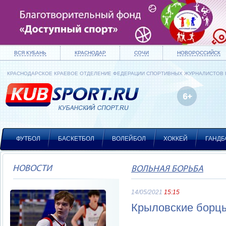
ВСЯ КУБАНЬ
КРАСНОДАР
СОЧИ
НОВОРОССИЙСК
КРАСНОДАРСКОЕ КРАЕВОЕ ОТДЕЛЕНИЕ ФЕДЕРАЦИИ СПОРТИВНЫХ ЖУРНАЛИСТОВ
ФУТБОЛ
БАСКЕТБОЛ
ВОЛЕЙБОЛ
ХОККЕЙ
ГАНДБ
НОВОСТИ
ВОЛЬНАЯ БОРЬБА
14/05/2021
15:15
Крыловские борцы