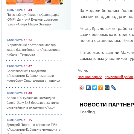
За медали боролись более
16/07/2026
13:43
Пляжный футболист «Краснодара-
восьми до одиннадцати чел
ЮМР» Дмитрий Бушков удостоен
приза «Спорт Медиа Звезда»
Честь Крыловского района 
своих весовых категориях 
почета остановились Нико
24/06/2026
16:34
В Кропоткине состоялся мастер-
класс баскетболиста «Локомотива-
Пятое место заняли Максим
Кубань» Темирова
самых юных участников ту
19/06/2026
15:47
Метки:
Баскетболисты Академии
«Локомотив-Кубань» выиграли
,
Вольная борьба
Крыловский район
«серебро» Спартакиады учащихся
18/06/2026
21:40
Более 100 кубанских команд по
баскетболу 3х3 боролись за титул
НОВОСТИ ПАРТНЕ
сильнейших в академии «Локо»
Loading...
16/06/2026
10:15
Дмитрий Пирог – о «бронзе» ПБК
«Локомотив-Кубань» в чемпионате