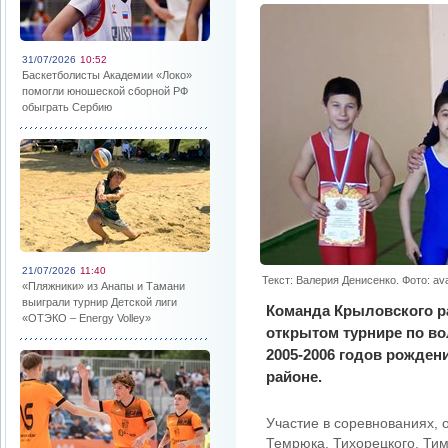
31/07/2026
10:52
Баскетболисты Академии «Локо»
помогли юношеской сборной РФ
обыграть Сербию
21/07/2026
11:40
Текст: Валерия Денисенко. Фото: av
«Пляжники» из Анапы и Тамани
выиграли турнир Детской лиги
Команда Крыловского ра
«ОТЭКО – Energy Volley»
открытом турнире по в
2005-2006 годов рожден
районе.
Участие в соревнованиях, 
Темрюка, Тихорецкого, Тим