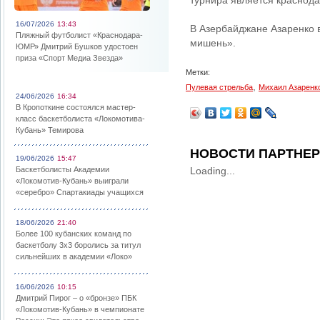
турнира является краснода
16/07/2026
13:43
В Азербайджане Азаренко 
Пляжный футболист «Краснодара-
мишень».
ЮМР» Дмитрий Бушков удостоен
приза «Спорт Медиа Звезда»
Метки:
,
Пулевая стрельба
Михаил Азаренк
24/06/2026
16:34
В Кропоткине состоялся мастер-
класс баскетболиста «Локомотива-
Кубань» Темирова
НОВОСТИ ПАРТНЕ
19/06/2026
15:47
Баскетболисты Академии
Loading...
«Локомотив-Кубань» выиграли
«серебро» Спартакиады учащихся
18/06/2026
21:40
Более 100 кубанских команд по
баскетболу 3х3 боролись за титул
сильнейших в академии «Локо»
16/06/2026
10:15
Дмитрий Пирог – о «бронзе» ПБК
«Локомотив-Кубань» в чемпионате