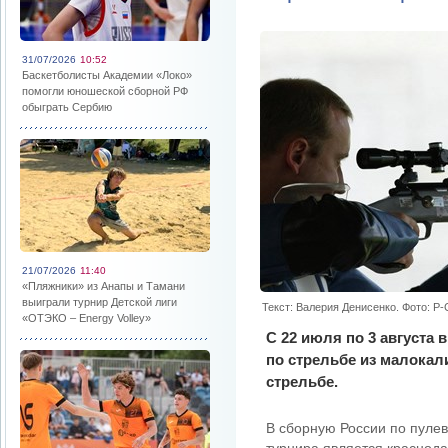
31/07/2026
10:52
Баскетболисты Академии «Локо»
помогли юношеской сборной РФ
обыграть Сербию
21/07/2026
11:40
«Пляжники» из Анапы и Тамани
выиграли турнир Детской лиги
Текст: Валерия Денисенко. Фото: Р-
«ОТЭКО – Energy Volley»
С 22 июля по 3 августа
по стрельбе из малокал
стрельбе.
В сборную России по пуле