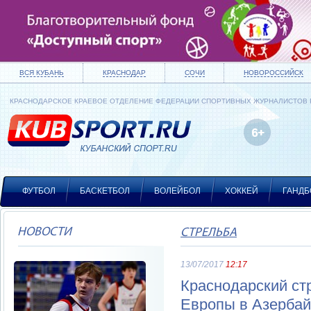
ВСЯ КУБАНЬ
КРАСНОДАР
СОЧИ
НОВОРОССИЙСК
КРАСНОДАРСКОЕ КРАЕВОЕ ОТДЕЛЕНИЕ ФЕДЕРАЦИИ СПОРТИВНЫХ ЖУРНАЛИСТОВ
ФУТБОЛ
БАСКЕТБОЛ
ВОЛЕЙБОЛ
ХОККЕЙ
ГАНДБ
НОВОСТИ
СТРЕЛЬБА
13/07/2017
12:17
Краснодарский ст
Европы в Азерба