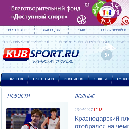
ВСЯ КУБАНЬ
КРАСНОДАР
СОЧИ
НОВОРОССИЙСК
КРАСНОДАРСКОЕ КРАЕВОЕ ОТДЕЛЕНИЕ ФЕДЕРАЦИИ СПОРТИВНЫХ ЖУРНАЛИСТОВ
ФУТБОЛ
БАСКЕТБОЛ
ВОЛЕЙБОЛ
ХОККЕЙ
ГАНДБ
НОВОСТИ
ВОДНЫЕ
13/04/2017
16:18
Краснодарский пл
отобрался на чем