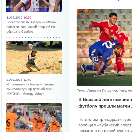
31/07/2026
10:52
Баскетболисты Академии «Локо»
помогли юношеской сборной РФ
обыграть Сербию
21/07/2026
11:40
«Пляжники» из Анапы и Тамани
выиграли турнир Детской лиги
Текст: Ангелина Истомина. Фото: А
«ОТЭКО – Energy Volley»
В Высшей лиге чемпиона
футболу прошли матчи 1
По итогам тринадцати туро
сообщал «Кубанский спорт.
несмотря на ничейную игр