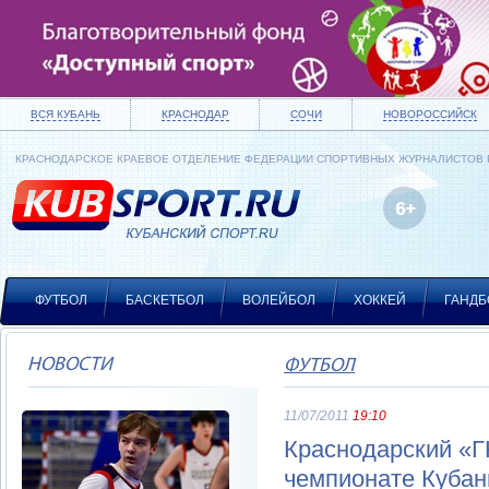
ВСЯ КУБАНЬ
КРАСНОДАР
СОЧИ
НОВОРОССИЙСК
КРАСНОДАРСКОЕ КРАЕВОЕ ОТДЕЛЕНИЕ ФЕДЕРАЦИИ СПОРТИВНЫХ ЖУРНАЛИСТОВ
ФУТБОЛ
БАСКЕТБОЛ
ВОЛЕЙБОЛ
ХОККЕЙ
ГАНДБ
НОВОСТИ
ФУТБОЛ
11/07/2011
19:10
Краснодарский «Г
чемпионате Кубан