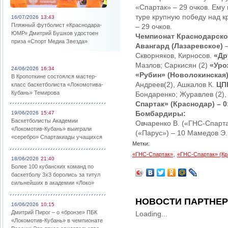
«Спартак» – 29 очков. Ем
туре крупную победу над 
16/07/2026
13:43
Пляжный футболист «Краснодара-
– 29 очков.
ЮМР» Дмитрий Бушков удостоен
Чемпионат Краснодарског
приза «Спорт Медиа Звезда»
Авангард (Лазаревское)
Скворняков, Кирносов.
«Др
Мазлов; Саркисян (2)
«Уро
24/06/2026
16:34
«Рубин» (Новолокинская
В Кропоткине состоялся мастер-
Андреев(2), Ашкалов К.
ЦП
класс баскетболиста «Локомотива-
Кубань» Темирова
Бондаренко; Журавлев (2),
Спартак»
(Краснодар) – 0
Бомбардиры:
19/06/2026
15:47
Баскетболисты Академии
Овчаренко В. («ГНС-Спарта
«Локомотив-Кубань» выиграли
(«Парус») – 10 Мамедов Э.
«серебро» Спартакиады учащихся
Метки:
,
«ГНС-Спартак»
«ГНС-Спартак» (Кр
18/06/2026
21:40
Более 100 кубанских команд по
баскетболу 3х3 боролись за титул
сильнейших в академии «Локо»
НОВОСТИ ПАРТНЕ
16/06/2026
10:15
Дмитрий Пирог – о «бронзе» ПБК
Loading...
«Локомотив-Кубань» в чемпионате