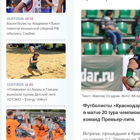
31/07/2026
10:52
Баскетболисты Академии «Локо»
помогли юношеской сборной РФ
обыграть Сербию
21/07/2026
11:40
«Пляжники» из Анапы и Тамани
выиграли турнир Детской лиги
Текст: Максим Осадник. Фото: ФК &
«ОТЭКО – Energy Volley»
Футболисты «Краснодар
в матче 20 тура чемпио
команд Премьер-лиги.
Встреча, прошедшая в Крас
со счетом 2:1. Первым на 