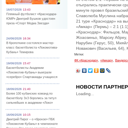
отыгрались практически ср
16/07/2026
13:43
минуте провел бразильски
Пляжный футболист «Краснодара-
Славолюба Муслина набрали
ЮМР» Дмитрий Бушков удостоен
21 туре «Краснодар» на вы
приза «Спорт Медиа Звезда»
«Амкар» (Пермь) – 2:1 (1:1)
«Краснодар»: Фильцов, Мар
Жоаозиньо, Марсиу Абреу, 
24/06/2026
16:34
Нарубин (Герус, 50), Мияйл
В Кропоткине состоялся мастер-
класс баскетболиста «Локомотива-
Новакович (Васильев, 64),
Кубань» Темирова
Метки:
,
,
ФК «Краснодар»
«Амкар»
Вандерс
19/06/2026
15:47
Баскетболисты Академии
«Локомотив-Кубань» выиграли
«серебро» Спартакиады учащихся
НОВОСТИ ПАРТНЕ
18/06/2026
21:40
Loading...
Более 100 кубанских команд по
баскетболу 3х3 боролись за титул
сильнейших в академии «Локо»
16/06/2026
10:15
Дмитрий Пирог – о «бронзе» ПБК
«Локомотив-Кубань» в чемпионате