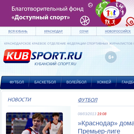
ВСЯ КУБАНЬ
КРАСНОДАР
СОЧИ
НОВОРОССИЙСК
КРАСНОДАРСКОЕ КРАЕВОЕ ОТДЕЛЕНИЕ ФЕДЕРАЦИИ СПОРТИВНЫХ ЖУРНАЛИСТОВ
ФУТБОЛ
БАСКЕТБОЛ
ВОЛЕЙБОЛ
ХОККЕЙ
ГАНДБ
НОВОСТИ
ФУТБОЛ
08/03/2013
19:08
»Краснодар» дома
Премьер-лиге