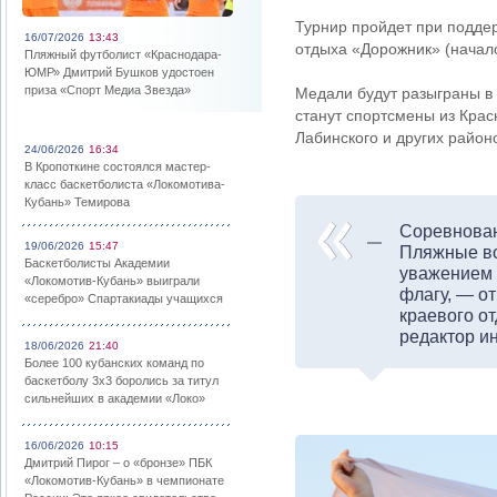
Турнир пройдет при подде
16/07/2026
13:43
отдыха «Дорожник» (начало
Пляжный футболист «Краснодара-
ЮМР» Дмитрий Бушков удостоен
приза «Спорт Медиа Звезда»
Медали будут разыграны в
станут спортсмены из Крас
Лабинского и других район
24/06/2026
16:34
В Кропоткине состоялся мастер-
класс баскетболиста «Локомотива-
Кубань» Темирова
Соревнован
19/06/2026
15:47
Пляжные во
Баскетболисты Академии
уважением 
«Локомотив-Кубань» выиграли
флагу, — о
«серебро» Спартакиады учащихся
краевого о
редактор и
18/06/2026
21:40
Более 100 кубанских команд по
баскетболу 3х3 боролись за титул
сильнейших в академии «Локо»
16/06/2026
10:15
Дмитрий Пирог – о «бронзе» ПБК
«Локомотив-Кубань» в чемпионате