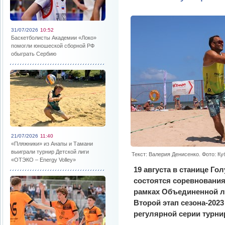
31/07/2026
10:52
Баскетболисты Академии «Локо»
помогли юношеской сборной РФ
обыграть Сербию
21/07/2026
11:40
«Пляжники» из Анапы и Тамани
выиграли турнир Детской лиги
Текст: Валерия Денисенко. Фото: К
«ОТЭКО – Energy Volley»
19 августа в станице Го
состоятся соревновани
рамках Объединенной л
Второй этап сезона-202
регулярной серии турни