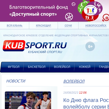
ВСЯ КУБАНЬ
КРАСНОДАР
СОЧИ
НОВОРОССИЙСК
КРАСНОДАРСКОЕ КРАЕВОЕ ОТДЕЛЕНИЕ ФЕДЕРАЦИИ СПОРТИВНЫХ ЖУРНАЛИСТОВ
ФУТБОЛ
БАСКЕТБОЛ
ВОЛЕЙБОЛ
ХОККЕЙ
ГАНДБ
НОВОСТИ
ВОЛЕЙБОЛ
16/08/2023
12:06
Ко Дню флага Рос
волейболу серии E