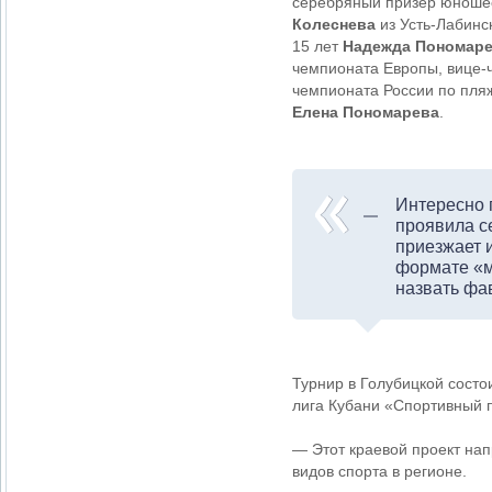
серебряный призер юношес
Колеснева
из Усть-Лабинс
15 лет
Надежда Пономар
чемпионата Европы, вице-
чемпионата России по пляж
Елена Пономарева
.
Интересно 
проявила с
приезжает 
формате «м
назвать фа
Турнир в Голубицкой состо
лига Кубани «Спортивный 
— Этот краевой проект на
видов спорта в регионе.