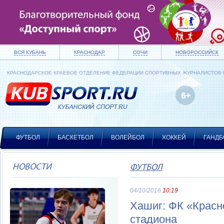
ВСЯ КУБАНЬ
КРАСНОДАР
СОЧИ
НОВОРОССИЙСК
КРАСНОДАРСКОЕ КРАЕВОЕ ОТДЕЛЕНИЕ ФЕДЕРАЦИИ СПОРТИВНЫХ ЖУРНАЛИСТОВ
ФУТБОЛ
БАСКЕТБОЛ
ВОЛЕЙБОЛ
ХОККЕЙ
ГАНДБ
НОВОСТИ
ФУТБОЛ
04/10/2016
10:19
Хашиг: ФК «Красн
стадиона