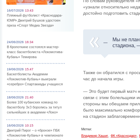
По словам руководителя «
«узнали относительно неда
16/07/2026
13:43
достойно подготовить стади
Пляжный футболист «Краснодара-
ЮМР» Дмитрий Бушков удостоен
приза «Спорт Медиа Звезда»
Мы не план
24/06/2026
16:34
стадиона, 
В Кропоткине состоялся мастер-
класс баскетболиста «Локомотива-
Кубань» Темирова
19/06/2026
15:47
Также он обратился с прос
Баскетболисты Академии
час до начала игры.
«Локомотив-Кубань» выиграли
«серебро» Спартакиады учащихся
— Это будет первый матч н
связи с этим болельщики и
18/06/2026
21:40
Более 100 кубанских команд по
стороны мы обещаем прило
баскетболу 3х3 боролись за титул
было максимально комфорт
сильнейших в академии «Локо»
на стадион заблаговременн
16/06/2026
10:15
Метки:
Дмитрий Пирог – о «бронзе» ПБК
,
,
«Локомотив-Кубань» в чемпионате
Владимир Хашиг
ФК «Краснодар»