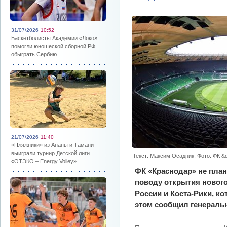
31/07/2026
10:52
Баскетболисты Академии «Локо»
помогли юношеской сборной РФ
обыграть Сербию
21/07/2026
11:40
«Пляжники» из Анапы и Тамани
выиграли турнир Детской лиги
Текст: Максим Осадник. Фото: ФК &
«ОТЭКО – Energy Volley»
ФК «Краснодар» не план
поводу открытия нового
России и Коста-Рики, ко
этом сообщил генераль