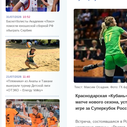
31/07/2026
10:52
Баскетболисты Академии «Локо»
помогли юношеской сборной РФ
обыграть Сербию
21/07/2026
11:40
«Пляжники» из Анапы и Тамани
выиграли турнир Детской лиги
Текст: Максим Осадник. Фото: ГК &q
«ОТЭКО – Energy Volley»
Краснодарская «Кубань»
матче нового сезона, ус
игре за Суперкубок Росс
Встреча, состоявшаяся в Р