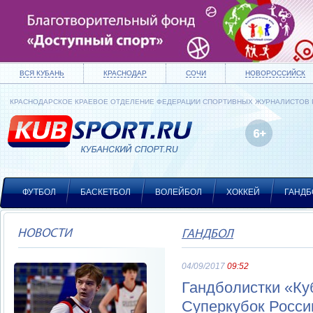
ВСЯ КУБАНЬ
КРАСНОДАР
СОЧИ
НОВОРОССИЙСК
КРАСНОДАРСКОЕ КРАЕВОЕ ОТДЕЛЕНИЕ ФЕДЕРАЦИИ СПОРТИВНЫХ ЖУРНАЛИСТОВ
ФУТБОЛ
БАСКЕТБОЛ
ВОЛЕЙБОЛ
ХОККЕЙ
ГАНДБ
НОВОСТИ
ГАНДБОЛ
04/09/2017
09:52
Гандболистки «Ку
Суперкубок Росси