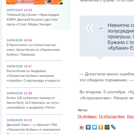
чемпиона страны. «Ростов-
16/07/2026
13:43
Пляжный футболист «Краснодара-
ЮМР» Дмитрий Бушков удостоен
приза «Спорт Медиа Звезда»
Невнятно с
полусредни
проигрыш. 
24/06/2026
16:34
Бужана с п
В Кропоткине состоялся мастер-
«Кубани» Е
класс баскетболиста «Локомотива-
Кубань» Темирова
19/06/2026
15:47
Баскетболисты Академии
— Допустили много ошибок,
«Локомотив-Кубань» выиграли
это обидное поражение, — 
«серебро» Спартакиады учащихся
Во вторник, 5 сентября, «
18/06/2026
21:40
«Астраханочки». Начало вст
Более 100 кубанских команд по
баскетболу 3х3 боролись за титул
сильнейших в академии «Локо»
Метки:
,
,
ГК «Кубань»
ГК «Ростов-Дон»
Рос
16/06/2026
10:15
Дмитрий Пирог – о «бронзе» ПБК
«Локомотив-Кубань» в чемпионате