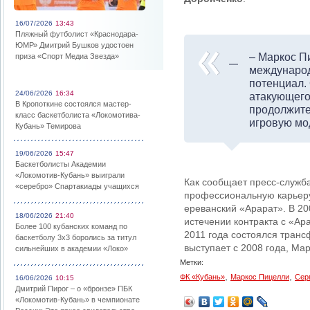
16/07/2026
13:43
Пляжный футболист «Краснодара-
ЮМР» Дмитрий Бушков удостоен
– Маркос П
приза «Спорт Медиа Звезда»
международ
потенциал. 
24/06/2026
16:34
атакующего
В Кропоткине состоялся мастер-
продолжител
класс баскетболиста «Локомотива-
игровую мод
Кубань» Темирова
19/06/2026
15:47
Баскетболисты Академии
«Локомотив-Кубань» выиграли
Как сообщает пресс-служб
«серебро» Спартакиады учащихся
профессиональную карьеру 
ереванский «Арарат». В 20
18/06/2026
21:40
истечении контракта с «Ар
Более 100 кубанских команд по
2011 года состоялся транс
баскетболу 3х3 боролись за титул
выступает с 2008 года, Ма
сильнейших в академии «Локо»
Метки:
,
,
ФК «Кубань»
Маркос Пицелли
Сер
16/06/2026
10:15
Дмитрий Пирог – о «бронзе» ПБК
«Локомотив-Кубань» в чемпионате