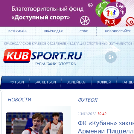
ВСЯ КУБАНЬ
КРАСНОДАР
СОЧИ
НОВОРОССИЙСК
КРАСНОДАРСКОЕ КРАЕВОЕ ОТДЕЛЕНИЕ ФЕДЕРАЦИИ СПОРТИВНЫХ ЖУРНАЛИСТОВ
ФУТБОЛ
БАСКЕТБОЛ
ВОЛЕЙБОЛ
ХОККЕЙ
ГАНДБ
НОВОСТИ
ФУТБОЛ
13/01/2012
19:42
ФК «Кубань» закл
Армении Пиццелл