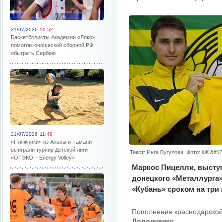
31/07/2026
10:52
Баскетболисты Академии «Локо»
помогли юношеской сборной РФ
обыграть Сербию
21/07/2026
11:40
«Пляжники» из Анапы и Тамани
выиграли турнир Детской лиги
Текст: Инга Бугулова. Фото: ФК &#1
«ОТЭКО – Energy Volley»
Маркос Пицелли, выступ
донецкого «Металлурга»
«Кубань» сроком на три 
Пополнение краснодарско
Доронченко
.