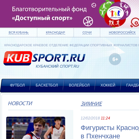
ВСЯ КУБАНЬ
КРАСНОДАР
СОЧИ
НОВОРОССИЙСК
КРАСНОДАРСКОЕ КРАЕВОЕ ОТДЕЛЕНИЕ ФЕДЕРАЦИИ СПОРТИВНЫХ ЖУРНАЛИСТОВ
ФУТБОЛ
БАСКЕТБОЛ
ВОЛЕЙБОЛ
ХОККЕЙ
ГАНДБ
НОВОСТИ
ЗИМНИЕ
12/02/2018
11:24
Фигуристы Красно
в Пхенчхане