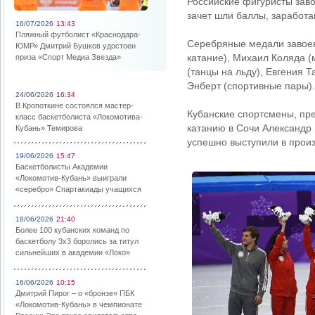
Российские фигуристы зав
зачет шли баллы, заработ
16/07/2026
13:43
Пляжный футболист «Краснодара-
Серебряные медали завоев
ЮМР» Дмитрий Бушков удостоен
катание), Михаил Коляда 
приза «Спорт Медиа Звезда»
(танцы на льду), Евгения 
Энберт (спортивные пары).
24/06/2026
16:34
В Кропоткине состоялся мастер-
Кубанские спортсмены, пр
класс баскетболиста «Локомотива-
катанию в Сочи Александр
Кубань» Темирова
успешно выступили в произ
19/06/2026
15:47
Баскетболисты Академии
«Локомотив-Кубань» выиграли
«серебро» Спартакиады учащихся
18/06/2026
21:40
Более 100 кубанских команд по
баскетболу 3х3 боролись за титул
сильнейших в академии «Локо»
16/06/2026
10:15
Дмитрий Пирог – о «бронзе» ПБК
«Локомотив-Кубань» в чемпионате