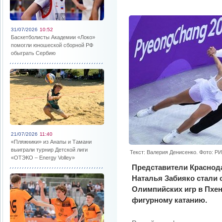
31/07/2026
10:52
Баскетболисты Академии «Локо»
помогли юношеской сборной РФ
обыграть Сербию
21/07/2026
11:40
«Пляжники» из Анапы и Тамани
выиграли турнир Детской лиги
Текст: Валерия Денисенко. Фото: Р
«ОТЭКО – Energy Volley»
Представители Краснода
Наталья Забияко стали
Олимпийских игр в Пхен
фигурному катанию.