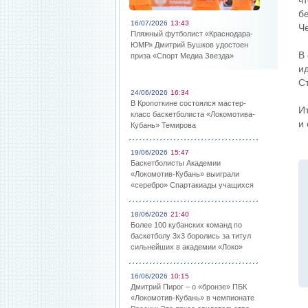
ч
б
16/07/2026
13:43
Ч
Пляжный футболист «Краснодара-
ЮМР» Дмитрий Бушков удостоен
В
приза «Спорт Медиа Звезда»
и
С
24/06/2026
16:34
В Кропоткине состоялся мастер-
И
класс баскетболиста «Локомотива-
и
Кубань» Темирова
19/06/2026
15:47
Баскетболисты Академии
«Локомотив-Кубань» выиграли
«серебро» Спартакиады учащихся
18/06/2026
21:40
Более 100 кубанских команд по
баскетболу 3х3 боролись за титул
сильнейших в академии «Локо»
16/06/2026
10:15
Дмитрий Пирог – о «бронзе» ПБК
«Локомотив-Кубань» в чемпионате