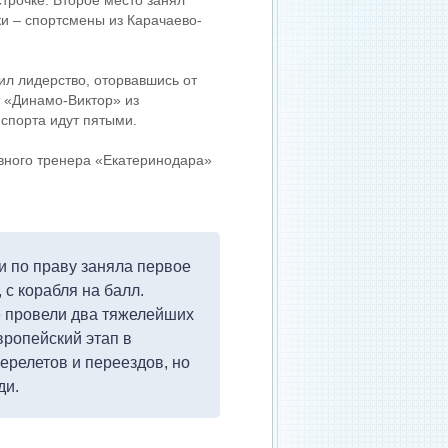
строчке. Второе место занял
и – спортсмены из Карачаево-
ил лидерство, оторвавшись от
т «Динамо-Виктор» из
спорта идут пятыми.
авного тренера «Екатеринодара»
и по праву заняла первое
 с корабля на балл.
де провели два тяжелейших
вропейский этап в
перелетов и переездов, но
ди.