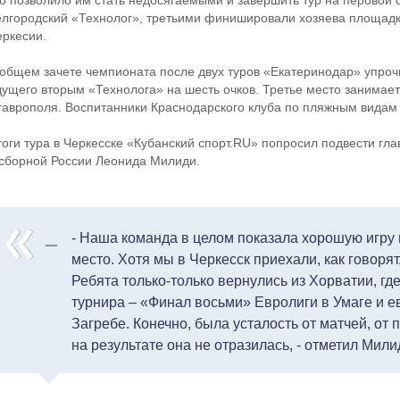
то позволило им стать недосягаемыми и завершить тур на перовой 
елгородский «Технолог», третьими финишировали хозяева площадк
еркесии.
 общем зачете чемпионата после двух туров «Екатеринодар» упроч
дущего вторым «Технолога» на шесть очков. Третье место занимае
таврополя. Воспитанники Краснодарского клуба по пляжным видам 
тоги тура в Черкесске «Кубанский спорт.RU» попросил подвести гл
 сборной России Леонида Милиди.
- Наша команда в целом показала хорошую игру 
место. Хотя мы в Черкесск приехали, как говорят,
Ребята только-только вернулись из Хорватии, г
турнира – «Финал восьми» Евролиги в Умаге и е
Загребе. Конечно, была усталость от матчей, от 
на результате она не отразилась, - отметил Мили