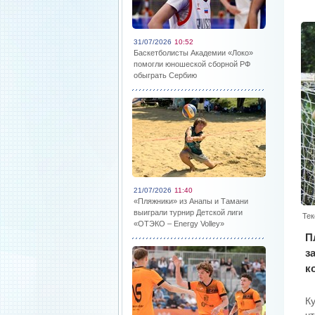
31/07/2026
10:52
Баскетболисты Академии «Локо»
помогли юношеской сборной РФ
обыграть Сербию
21/07/2026
11:40
«Пляжники» из Анапы и Тамани
выиграли турнир Детской лиги
Тек
«ОТЭКО – Energy Volley»
П
з
к
К