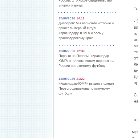
России: Это яркое свидетельство
упорного труда
Т
15/06/2026
14:11
-
Джабаров: Мы написали историю и
ви
принесли первый титул
п
«Краснодару-ЮМР» и всему
Краснодарскому краю
о
м
15/06/2026
12:39
с
Первые на Первом: «Краснодар-
о
ЮМР» стал чемпионом первенства
л
России по пляжному футболу!
д
Д
13/06/2026
21:22
п
«Краснодар-ЮМР» вышел в финал
Первого дивизиона по пляжному
футболу
С
н
- 
о
Мет