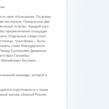
сии.
есть свое объяснение. По всему
 где мы играли. Прекрасные две
Зеленый остров». Каждый корт
 без преувеличения площадки
иги. Отдельные слова стоит
гостиница, трансферы – было
разить слова благодарности
 Рашид Султанович Джириков,
его брат Ганнибал
 Михайлович Бострюк, -
иональной команды, которой в
удастся подготовиться к таким
вный тренер сборной России.