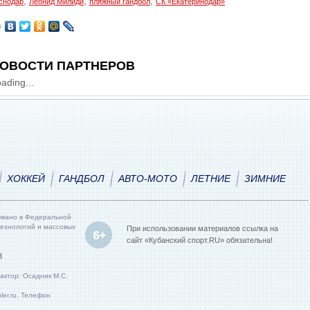
,
,
,
снодар
Леонид Милиди
пляжный гандбол
СК «Екатеринодар»
ОВОСТИ ПАРТНЕРОВ
ading...
ХОККЕЙ
ГАНДБОЛ
АВТО-МОТО
ЛЕТНИЕ
ЗИМНИЕ
овано в Федеральной
технологий и массовых
При использовании материалов ссылка на
сайт «Кубанский спорт.RU» обязательна!
8
актор: Осадник М.С.
er.ru. Телефон