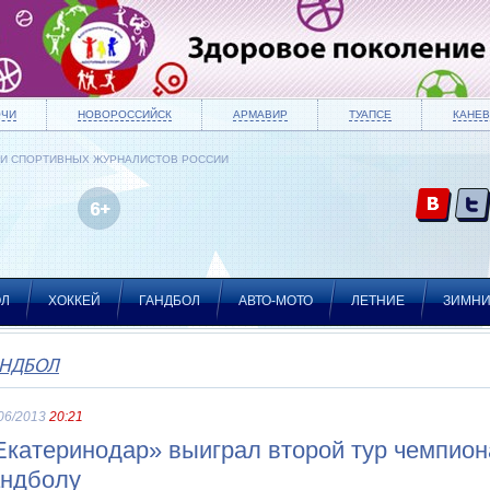
ОЧИ
НОВОРОССИЙСК
АРМАВИР
ТУАПСЕ
КАНЕВ
ИИ СПОРТИВНЫХ ЖУРНАЛИСТОВ РОССИИ
ОЛ
ХОККЕЙ
ГАНДБОЛ
АВТО-МОТО
ЛЕТНИЕ
ЗИМН
АНДБОЛ
06/2013
20:21
Екатеринодар» выиграл второй тур чемпион
андболу