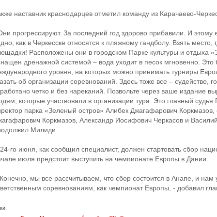
акже наставник краснодарцев отметил команду из Карачаево-Черке
 Они прогрессируют. За последний год здорово прибавили. И этому 
дно, как в Черкесске относятся к пляжному гандболу. Взять место,
лощадки! Расположены они в городском Парке культуры и отдыха «
снащен дренажной системой – вода уходит в песок мгновенно. Это
еждународного уровня, на которых можно принимать турниры Еврол
казать об организации соревнований. Здесь тоже все – судейство, 
тработано четко и без нареканий. Позвольте через ваше издание вы
юдям, которые участвовали в организации тура. Это главный судья
иректор парка «Зеленый остров» Алибек Джагафарович Коркмазов, 
жагафарович Коркмазов, Александр Иосифович Черкасов и Василий
родолжил Милиди.
 24-го июня, как сообщил специалист, должен стартовать сбор нац
ачале июля предстоит выступить на чемпионате Европы в Дании.
Конечно, мы все рассчитываем, что сбор состоится в Анапе, и нам 
тветственным соревнованиям, как чемпионат Европы, - добавил гла
ки: