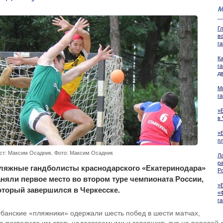
М
Г
в
г
К
г
д
М
г
»
в 
»
п
ст: Максим Осадник. Фото: Максим Осадник
Л
р
ляжные гандболисты краснодарского «Екатеринодара»
Р
аняли первое место во втором туре чемпионата России,
»
оторый завершился в Черкесске.
«
г
убанские «пляжники» одержали шесть побед в шести матчах,