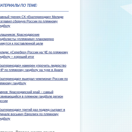
АТЕРИАЛЫ ПО ТЕМЕ:
лавный тренер СК «Екатеринодар» Милиди
озглавил сборную России по пляжному
андболу
алашников: Краснодарские
андболисты-»пляжники» планомерно
вижутся к поставленной цели
илиди: «Серебро» России на ЧЕ по пляжному
андболу – хороший итог
Екатеринодар» намерен упрочить лидерство
ЧР по пляжному гандболу на туре в Анапе
Екатеринодар» выиграл чемпионат России по
ляжному гандболу
авров: Краснодарский край – самый
азвивающийся в пляжном гандболе регион
оссии
Екатеринодар» третий раз подряд сыграет в
Финале восьми» Евролиги по пляжному
андболу