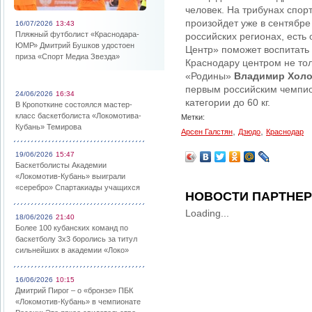
человек. На трибунах спор
произойдет уже в сентябре 
16/07/2026
13:43
Пляжный футболист «Краснодара-
российских регионах, есть
ЮМР» Дмитрий Бушков удостоен
Центр» поможет воспитать 
приза «Спорт Медиа Звезда»
Краснодару центром не тол
«Родины»
Владимир Холо
первым российским чемпио
24/06/2026
16:34
категории до 60 кг.
В Кропоткине состоялся мастер-
класс баскетболиста «Локомотива-
Метки:
Кубань» Темирова
,
,
Арсен Галстян
Дзюдо
Краснодар
19/06/2026
15:47
Баскетболисты Академии
«Локомотив-Кубань» выиграли
«серебро» Спартакиады учащихся
НОВОСТИ ПАРТНЕ
Loading...
18/06/2026
21:40
Более 100 кубанских команд по
баскетболу 3х3 боролись за титул
сильнейших в академии «Локо»
16/06/2026
10:15
Дмитрий Пирог – о «бронзе» ПБК
«Локомотив-Кубань» в чемпионате