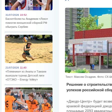
31/07/2026
10:52
Баскетболисты Академии «Локо»
помогли юношеской сборной РФ
обыграть Сербию
21/07/2026
11:40
«Пляжники» из Анапы и Тамани
выиграли турнир Детской лиги
Текст: Максим Осадник. Фото: СК &
«ОТЭКО – Energy Volley»
Решение о строительств
успехов российской сбо
«Дзюдо-Центр» будет возв
краевой федерацией дзюдо
площадью 2093 квадратных