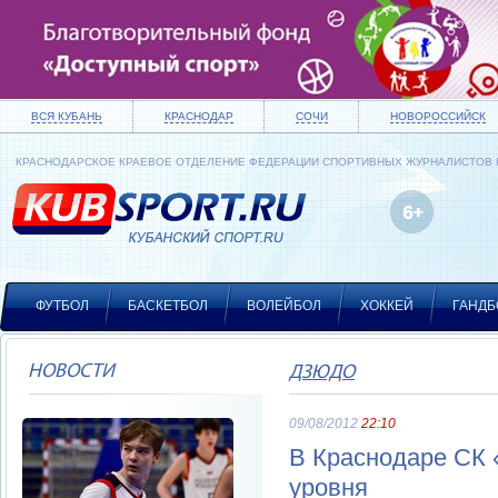
ВСЯ КУБАНЬ
КРАСНОДАР
СОЧИ
НОВОРОССИЙСК
КРАСНОДАРСКОЕ КРАЕВОЕ ОТДЕЛЕНИЕ ФЕДЕРАЦИИ СПОРТИВНЫХ ЖУРНАЛИСТОВ
ФУТБОЛ
БАСКЕТБОЛ
ВОЛЕЙБОЛ
ХОККЕЙ
ГАНДБ
НОВОСТИ
ДЗЮДО
09/08/2012
22:10
В Краснодаре СК 
уровня