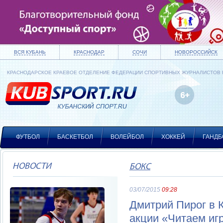
ВСЯ КУБАНЬ
КРАСНОДАР
СОЧИ
НОВОРОССИЙСК
КРАСНОДАРСКОЕ КРАЕВОЕ ОТДЕЛЕНИЕ ФЕДЕРАЦИИ СПОРТИВНЫХ ЖУРНАЛИСТОВ
ФУТБОЛ
БАСКЕТБОЛ
ВОЛЕЙБОЛ
ХОККЕЙ
ГАНДБ
НОВОСТИ
БОКС
03/07/2015
09:28
Дмитрий Пирог в 
акции «Читаем иг