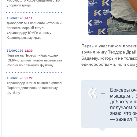
России: Это яркое свидетельство
упорного труда
15/06/2026
14:11
Джабаров: Мы написали историю и
принесли первый титул
«Краснодару-ЮМР» и всему
Краснодарскому краю
Первым участником проект
15/06/2026
12:39
вручил книгу Теодора Дра
Первые на Первом: «Краснодар-
Бадаеву, который не тольк
ЮМР» стал чемпионом первенства
единоборствами, но и сам 
России по пляжному футболу!
13/06/2026
21:22
«Краснодар-ЮМР» вышел в финал
Первого дивизиона по пляжному
Боксеры оч
футболу
мышцам… Я 
доброту и 
получаем в
знаю, что о
— заявил П