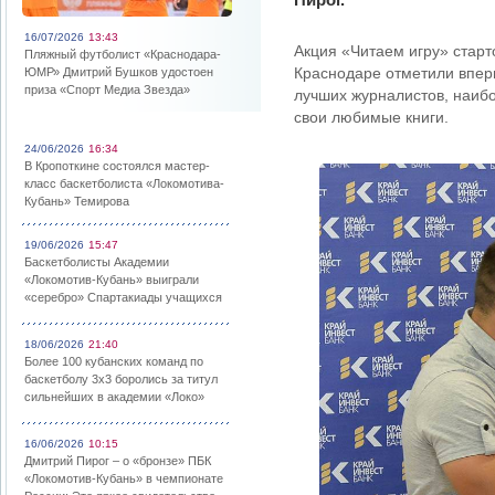
16/07/2026
13:43
Акция «Читаем игру» старт
Пляжный футболист «Краснодара-
Краснодаре отметили впер
ЮМР» Дмитрий Бушков удостоен
приза «Спорт Медиа Звезда»
лучших журналистов, наиб
свои любимые книги.
24/06/2026
16:34
В Кропоткине состоялся мастер-
класс баскетболиста «Локомотива-
Кубань» Темирова
19/06/2026
15:47
Баскетболисты Академии
«Локомотив-Кубань» выиграли
«серебро» Спартакиады учащихся
18/06/2026
21:40
Более 100 кубанских команд по
баскетболу 3х3 боролись за титул
сильнейших в академии «Локо»
16/06/2026
10:15
Дмитрий Пирог – о «бронзе» ПБК
«Локомотив-Кубань» в чемпионате