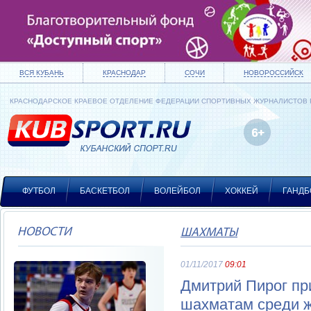
ВСЯ КУБАНЬ
КРАСНОДАР
СОЧИ
НОВОРОССИЙСК
КРАСНОДАРСКОЕ КРАЕВОЕ ОТДЕЛЕНИЕ ФЕДЕРАЦИИ СПОРТИВНЫХ ЖУРНАЛИСТОВ
ФУТБОЛ
БАСКЕТБОЛ
ВОЛЕЙБОЛ
ХОККЕЙ
ГАНДБ
НОВОСТИ
ШАХМАТЫ
01/11/2017
09:01
Дмитрий Пирог пр
шахматам среди 