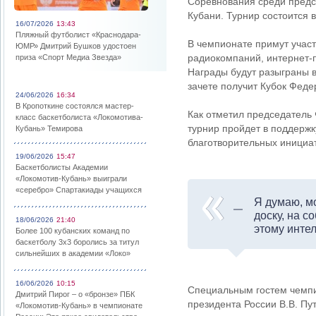
Соревнования среди предс
Кубани. Турнир состоится 
16/07/2026
13:43
Пляжный футболист «Краснодара-
В чемпионате примут участ
ЮМР» Дмитрий Бушков удостоен
радиокомпаний, интернет-п
приза «Спорт Медиа Звезда»
Награды будут разыграны 
зачете получит Кубок Феде
24/06/2026
16:34
В Кропоткине состоялся мастер-
Как отметил председатель
класс баскетболиста «Локомотива-
турнир пройдет в поддерж
Кубань» Темирова
благотворительных инициа
19/06/2026
15:47
Баскетболисты Академии
«Локомотив-Кубань» выиграли
«серебро» Спартакиады учащихся
Я думаю, м
доску, на 
18/06/2026
21:40
этому инте
Более 100 кубанских команд по
баскетболу 3х3 боролись за титул
сильнейших в академии «Локо»
16/06/2026
10:15
Специальным гостем чемпи
Дмитрий Пирог – о «бронзе» ПБК
президента России В.В. Пу
«Локомотив-Кубань» в чемпионате