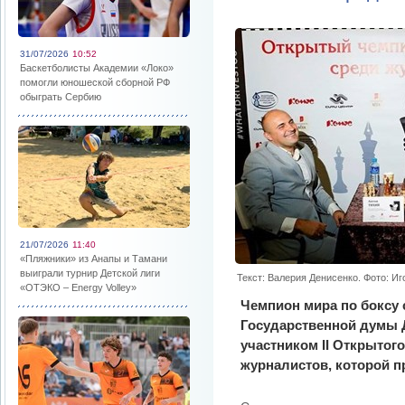
31/07/2026
10:52
Баскетболисты Академии «Локо»
помогли юношеской сборной РФ
обыграть Сербию
21/07/2026
11:40
«Пляжники» из Анапы и Тамани
выиграли турнир Детской лиги
Текст: Валерия Денисенко. Фото: Иг
«ОТЭКО – Energy Volley»
Чемпион мира по боксу 
Государственной думы 
участником II Открытог
журналистов, которой п