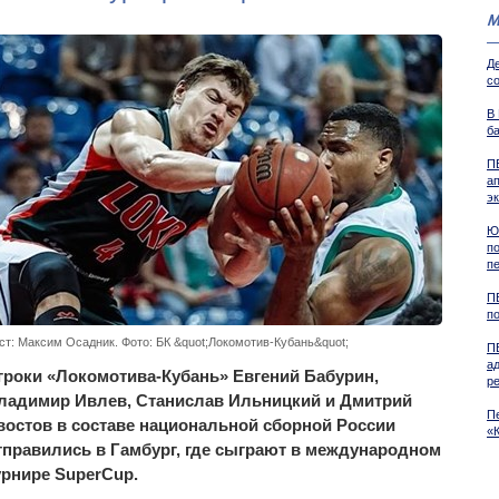
М
Д
со
В
б
П
а
э
Ю
п
п
П
п
ст: Максим Осадник. Фото: БК &quot;Локомотив-Кубань&quot;
П
а
гроки «Локомотива-Кубань» Евгений Бабурин,
р
ладимир Ивлев, Станислав Ильницкий и Дмитрий
П
востов в составе национальной сборной России
«
тправились в Гамбург, где сыграют в международном
урнире SuperCup.