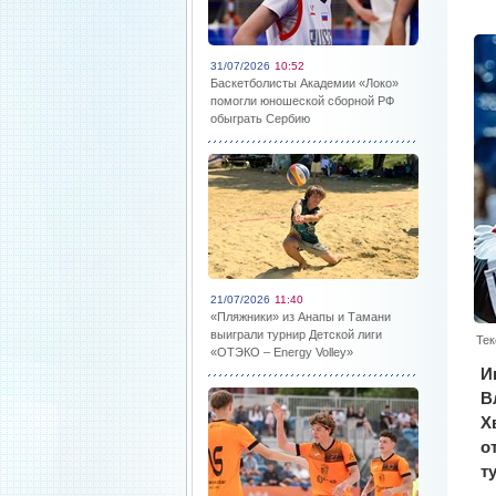
31/07/2026
10:52
Баскетболисты Академии «Локо»
помогли юношеской сборной РФ
обыграть Сербию
21/07/2026
11:40
«Пляжники» из Анапы и Тамани
выиграли турнир Детской лиги
Тек
«ОТЭКО – Energy Volley»
И
В
Х
о
т