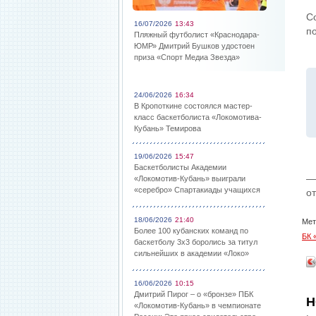
С
16/07/2026
13:43
п
Пляжный футболист «Краснодара-
ЮМР» Дмитрий Бушков удостоен
приза «Спорт Медиа Звезда»
24/06/2026
16:34
В Кропоткине состоялся мастер-
класс баскетболиста «Локомотива-
Кубань» Темирова
19/06/2026
15:47
Баскетболисты Академии
—
«Локомотив-Кубань» выиграли
«серебро» Спартакиады учащихся
от
18/06/2026
21:40
Мет
Более 100 кубанских команд по
БК 
баскетболу 3х3 боролись за титул
сильнейших в академии «Локо»
16/06/2026
10:15
Дмитрий Пирог – о «бронзе» ПБК
Н
«Локомотив-Кубань» в чемпионате