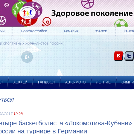
ОЧИ
НОВОРОССИЙСК
АРМАВИР
ТУАПСЕ
КАНЕВ
ИИ СПОРТИВНЫХ ЖУРНАЛИСТОВ РОССИИ
ОЛ
ХОККЕЙ
ГАНДБОЛ
АВТО-МОТО
ЛЕТНИЕ
ЗИМН
УТБОЛ
08/2017
10:28
етыре баскетболиста «Локомотива-Кубани» 
оссии на турнире в Германии