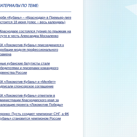
АТЕРИАЛЫ ПО ТЕМЕ:
ерби «Кубань» – «Краснодар» в Премьер-лиге
стоится 18 июня (плюс – весь календарь)
 Краснодаре состоялся турнир по прыжкам на
атуте в честь Александра Москаленко
БК «Локомотив-Кубань» присоединился к
пробации модуля профессионального
кзамена
ные кубанские батутисты стали
обедителями и призерами командного
ервенства России
БК «Локомотив-Кубань» и «Мелбет»
одписали спонсорское соглашение
БК «Локомотив-Кубань» отметили в
дминистрации Краснодарского края за
еализацию проекта «Локомотив Победы»
еронко: Пусть создают чемпионат СНГ, а ФК
Кубань» становится чемпионом России