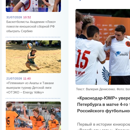
31/07/2026
10:52
Баскетболисты Академии «Локо»
помогли юношеской сборной РФ
обыграть Сербию
21/07/2026
11:40
«Пляжники» из Анапы и Тамани
выиграли турнир Детской лиги
Текст: Валерия Денисенко. Фото: b
«ОТЭКО – Energy Volley»
«Краснодар-ЮМР» увере
Петербурга в матче 4-го
Российского футбольног
Первый в истории юниорск