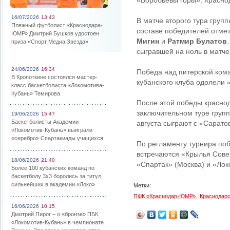
«Воробьевы горы». Красно
16/07/2026
13:43
В матче второго тура груп
Пляжный футболист «Краснодара-
составе победителей отме
ЮМР» Дмитрий Бушков удостоен
Мигин
и
Ратмир Булатов
приза «Спорт Медиа Звезда»
сыгравшей на ноль в матче
24/06/2026
16:34
Победа над питерской ком
В Кропоткине состоялся мастер-
кубанского клуба одолели «
класс баскетболиста «Локомотива-
Кубань» Темирова
После этой победы краснод
заключительном туре груп
19/06/2026
15:47
Баскетболисты Академии
августа сыграют с «Сарато
«Локомотив-Кубань» выиграли
«серебро» Спартакиады учащихся
По регламенту турнира поб
встречаются «Крылья Сове
18/06/2026
21:40
«Спартак» (Москва) и «Лок
Более 100 кубанских команд по
баскетболу 3х3 боролись за титул
сильнейших в академии «Локо»
Метки:
,
ПФК «Краснодар-ЮМР»
Краснодарс
16/06/2026
10:15
Дмитрий Пирог – о «бронзе» ПБК
«Локомотив-Кубань» в чемпионате