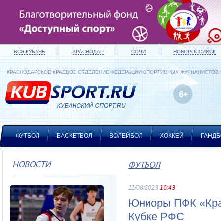
ВСЯ КУБАНЬ
КРАСНОДАР
СОЧИ
НОВОРОССИЙСК
КРАСНОДАРСКОЕ КРАЕВОЕ ОТДЕЛЕНИЕ ФЕДЕРАЦИИ СПОРТИВНЫХ ЖУРНАЛИСТОВ
ФУТБОЛ
БАСКЕТБОЛ
ВОЛЕЙБОЛ
ХОККЕЙ
ГАНДБ
НОВОСТИ
ФУТБОЛ
11/08/2023
16:43
Юниоры ПФК «Кра
Кубке РФС