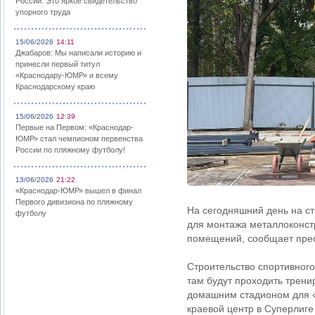
России: Это яркое свидетельство
упорного труда
15/06/2026
14:11
Джабаров: Мы написали историю и
принесли первый титул
«Краснодару-ЮМР» и всему
Краснодарскому краю
15/06/2026
12:39
Первые на Первом: «Краснодар-
ЮМР» стал чемпионом первенства
России по пляжному футболу!
13/06/2026
21:22
«Краснодар-ЮМР» вышел в финал
Первого дивизиона по пляжному
На сегодняшний день на ст
футболу
для монтажа металлоконстр
помещений, сообщает прес
Строительство спортивного
там будут проходить трени
домашним стадионом для «
краевой центр в Суперлиге