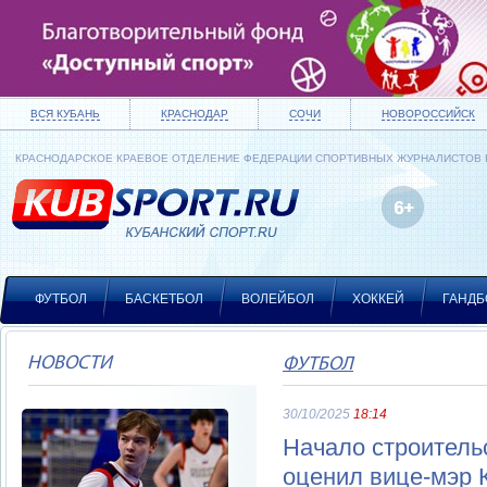
ВСЯ КУБАНЬ
КРАСНОДАР
СОЧИ
НОВОРОССИЙСК
КРАСНОДАРСКОЕ КРАЕВОЕ ОТДЕЛЕНИЕ ФЕДЕРАЦИИ СПОРТИВНЫХ ЖУРНАЛИСТОВ
ФУТБОЛ
БАСКЕТБОЛ
ВОЛЕЙБОЛ
ХОККЕЙ
ГАНДБ
НОВОСТИ
ФУТБОЛ
30/10/2025
18:14
Начало строител
оценил вице-мэр 