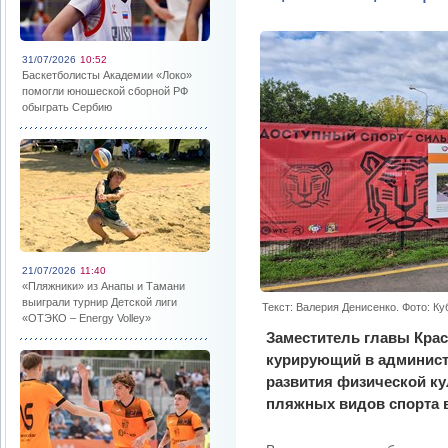
31/07/2026
10:52
Баскетболисты Академии «Локо»
помогли юношеской сборной РФ
обыграть Сербию
21/07/2026
11:40
«Пляжники» из Анапы и Тамани
выиграли турнир Детской лиги
Текст: Валерия Денисенко. Фото: К
«ОТЭКО – Energy Volley»
Заместитель главы Крас
курирующий в админист
развития физической ку
пляжных видов спорта в