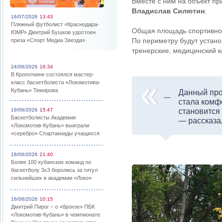
Вместе с ним на объект п
Владислав Силютин
.
16/07/2026
13:43
Пляжный футболист «Краснодара-
Общая площадь спортивной 
ЮМР» Дмитрий Бушков удостоен
По периметру будут устан
приза «Спорт Медиа Звезда»
тренерские, медицинский к
24/06/2026
16:34
В Кропоткине состоялся мастер-
класс баскетболиста «Локомотива-
Кубань» Темирова
Данный про
стала комф
19/06/2026
15:47
становится 
Баскетболисты Академии
— рассказа
«Локомотив-Кубань» выиграли
«серебро» Спартакиады учащихся
18/06/2026
21:40
Более 100 кубанских команд по
баскетболу 3х3 боролись за титул
сильнейших в академии «Локо»
16/06/2026
10:15
Дмитрий Пирог – о «бронзе» ПБК
«Локомотив-Кубань» в чемпионате