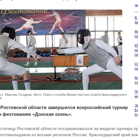
М
В
б
М
п
Ю
п
п
С
п
К
с
П
ст: Максим Осадник. Фото: Пресс-служба Министерства спорта Краснодарского
м
я
Э
 Ростовской области завершился всероссийский турнир
Б
о фехтованию «Донская осень».
К
 столицу Ростовской области посоревноваться за медали турнира п
ехтовальщиков из восьми регионов России. Краснодарский край ко