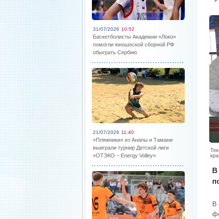
31/07/2026
10:52
Баскетболисты Академии «Локо»
помогли юношеской сборной РФ
обыграть Сербию
21/07/2026
11:40
«Пляжники» из Анапы и Тамани
выиграли турнир Детской лиги
Тек
«ОТЭКО – Energy Volley»
кра
В
п
В
ф