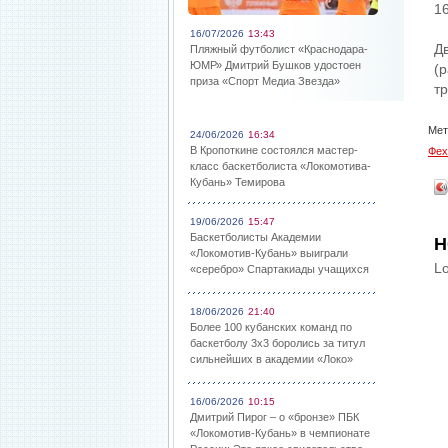
1
16/07/2026
13:43
Д
Пляжный футболист «Краснодара-
ЮМР» Дмитрий Бушков удостоен
(
приза «Спорт Медиа Звезда»
т
Мет
24/06/2026
16:34
В Кропоткине состоялся мастер-
Фех
класс баскетболиста «Локомотива-
Кубань» Темирова
19/06/2026
15:47
Баскетболисты Академии
Н
«Локомотив-Кубань» выиграли
Lo
«серебро» Спартакиады учащихся
18/06/2026
21:40
Более 100 кубанских команд по
баскетболу 3х3 боролись за титул
сильнейших в академии «Локо»
16/06/2026
10:15
Дмитрий Пирог – о «бронзе» ПБК
«Локомотив-Кубань» в чемпионате