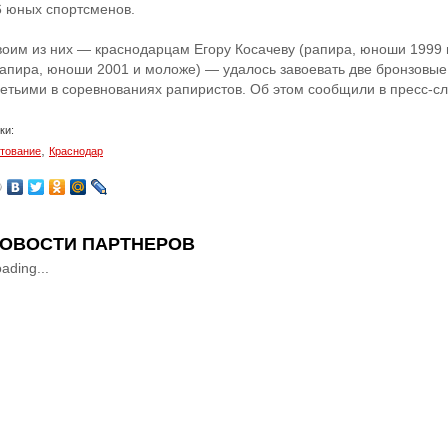
6 юных спортсменов.
воим из них — краснодарцам Егору Косачеву (рапира, юноши 1999 
рапира, юноши 2001 и моложе) — удалось завоевать две бронзовые
ретьими в соревнованиях рапиристов. Об этом сообщили в пресс-с
ки:
,
тование
Краснодар
ОВОСТИ ПАРТНЕРОВ
ading...