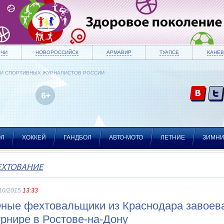
ОЧИ
НОВОРОССИЙСК
АРМАВИР
ТУАПСЕ
КАНЕВ
ИИ СПОРТИВНЫХ ЖУРНАЛИСТОВ РОССИИ
ОЛ
ХОККЕЙ
ГАНДБОЛ
АВТО-МОТО
ЛЕТНИЕ
ЗИМН
ЕХТОВАНИЕ
10/2015
13:33
ные фехтовальщики из Краснодара завоева
урнире в Ростове-на-Дону