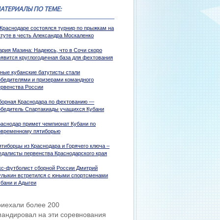
АТЕРИАЛЫ ПО ТЕМЕ:
 Краснодаре состоялся турнир по прыжкам на
атуте в честь Александра Москаленко
ария Мазина: Надеюсь, что в Сочи скоро
оявится круглогодичная база для фехтования
ные кубанские батутисты стали
обедителями и призерами командного
ервенства России
борная Краснодара по фехтованию —
обедитель Спартакиады учащихся Кубани
раснодар примет чемпионат Кубани по
овременному пятиборью
ятиборцы из Краснодара и Горячего ключа –
едалисты первенства Краснодарского края
кс-футболист сборной России Дмитрий
улыкин встретился с юными спортсменами
убани и Адыгеи
риехали более 200
мандировал на эти соревнования