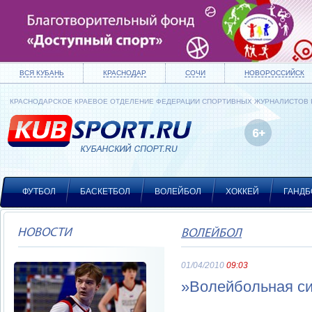
ВСЯ КУБАНЬ
КРАСНОДАР
СОЧИ
НОВОРОССИЙСК
КРАСНОДАРСКОЕ КРАЕВОЕ ОТДЕЛЕНИЕ ФЕДЕРАЦИИ СПОРТИВНЫХ ЖУРНАЛИСТОВ
ФУТБОЛ
БАСКЕТБОЛ
ВОЛЕЙБОЛ
ХОККЕЙ
ГАНДБ
НОВОСТИ
ВОЛЕЙБОЛ
01/04/2010
09:03
»Волейбольная си