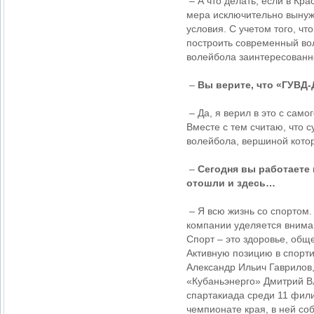
– А что делать, если в Кр
мера исключительно вынужд
условия. С учетом того, чт
построить современный вол
волейбола заинтересованн
–
Вы верите, что «ГУВД-
– Да, я верил в это с само
Вместе с тем считаю, что 
волейбола, вершиной кото
–
Сегодня вы работаете 
отошли и здесь…
– Я всю жизнь со спортом.
компании уделяется внима
Спорт – это здоровье, общ
Активную позицию в спорт
Александр Ильич Гаврилов
«Кубаньэнерго» Дмитрий В
спартакиада среди 11 фил
чемпионате края, в ней со