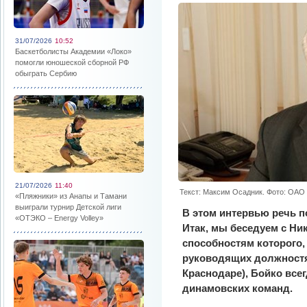
31/07/2026
10:52
Баскетболисты Академии «Локо»
помогли юношеской сборной РФ
обыграть Сербию
21/07/2026
11:40
Текст: Максим Осадник. Фото: ОАО
«Пляжники» из Анапы и Тамани
выиграли турнир Детской лиги
В этом интервью речь п
«ОТЭКО – Energy Volley»
Итак, мы беседуем с Ни
способностям которого, 
руководящих должностях
Краснодаре), Бойко все
динамовских команд.