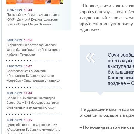
– Первое, о чем хочется с
16/07/2026
13:43
хорошую почву, – начал бе
Пляжный футболист «Краснодара-
титулованный из них – че
ЮМР» Дмитрий Бушков удостоен
яркую спортивную карьеру
приза «Спорт Медиа Звезда»
«Динамо».
24/06/2026
16:34
В Кропоткине состоялся мастер-
класс баскетболиста «Локомотива-
Сочи вообщ
Кубань» Темирова
но и в муж
выступала 
19/06/2026
15:47
Баскетболисты Академии
болельщики
«Локомотив-Кубань» выиграли
Кафельнико
«серебро» Спартакиады учащихся
позднее – 
18/06/2026
21:40
Более 100 кубанских команд по
баскетболу 3х3 боролись за титул
сильнейших в академии «Локо»
На домашние матчи команд
открытой площадке в парке
16/06/2026
10:15
Дмитрий Пирог – о «бронзе» ПБК
–
Но команды этой не ст
«Локомотив-Кубань» в чемпионате