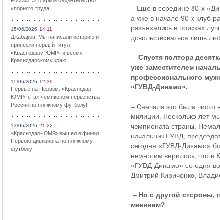
России: Это яркое свидетельство
– Еще в середине 80-х «Ди
упорного труда
а уже в начале 90-х клуб 
разъехались в поисках луч
15/06/2026
14:11
Джабаров: Мы написали историю и
довольствоваться лишь лю
принесли первый титул
«Краснодару-ЮМР» и всему
–
Спустя полтора десятк
Краснодарскому краю
уже заместителем начал
профессионального мужск
15/06/2026
12:39
«ГУВД-Динамо».
Первые на Первом: «Краснодар-
ЮМР» стал чемпионом первенства
России по пляжному футболу!
– Сначала это была чисто 
милиции. Несколько лет мы
чемпионата страны. Немал
13/06/2026
21:22
«Краснодар-ЮМР» вышел в финал
начальник ГУВД, председат
Первого дивизиона по пляжному
сегодня «ГУВД-Динамо» бор
футболу
немногим верилось, что в
«ГУВД-Динамо» сегодня во
Дмитрий Кириченко, Влади
–
Но с другой стороны, 
мнением?