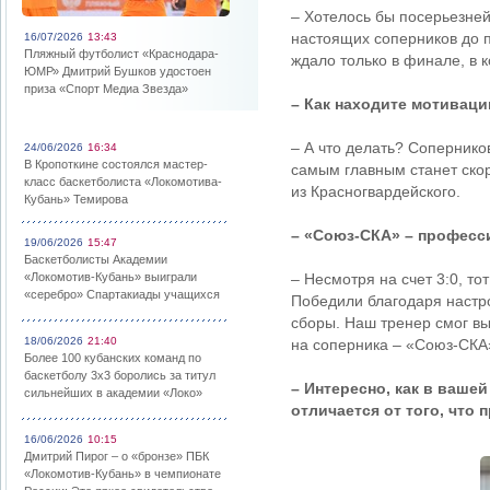
– Хотелось бы посерьезней.
настоящих соперников до 
16/07/2026
13:43
Пляжный футболист «Краснодара-
ждало только в финале, в 
ЮМР» Дмитрий Бушков удостоен
приза «Спорт Медиа Звезда»
– Как находите мотиваци
– А что делать? Сопернико
24/06/2026
16:34
В Кропоткине состоялся мастер-
самым главным станет скор
класс баскетболиста «Локомотива-
из Красногвардейского.
Кубань» Темирова
– «Союз-СКА» – професси
19/06/2026
15:47
Баскетболисты Академии
«Локомотив-Кубань» выиграли
– Несмотря на счет 3:0, 
«серебро» Спартакиады учащихся
Победили благодаря настр
сборы. Наш тренер смог выв
18/06/2026
21:40
на соперника – «Союз-СКА
Более 100 кубанских команд по
баскетболу 3х3 боролись за титул
– Интересно, как в ваше
сильнейших в академии «Локо»
отличается от того, что
16/06/2026
10:15
Дмитрий Пирог – о «бронзе» ПБК
«Локомотив-Кубань» в чемпионате