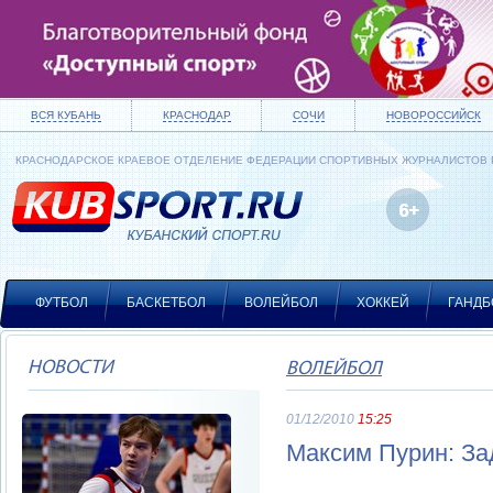
ВСЯ КУБАНЬ
КРАСНОДАР
СОЧИ
НОВОРОССИЙСК
КРАСНОДАРСКОЕ КРАЕВОЕ ОТДЕЛЕНИЕ ФЕДЕРАЦИИ СПОРТИВНЫХ ЖУРНАЛИСТОВ
ФУТБОЛ
БАСКЕТБОЛ
ВОЛЕЙБОЛ
ХОККЕЙ
ГАНДБ
НОВОСТИ
ВОЛЕЙБОЛ
01/12/2010
15:25
Максим Пурин: Зад