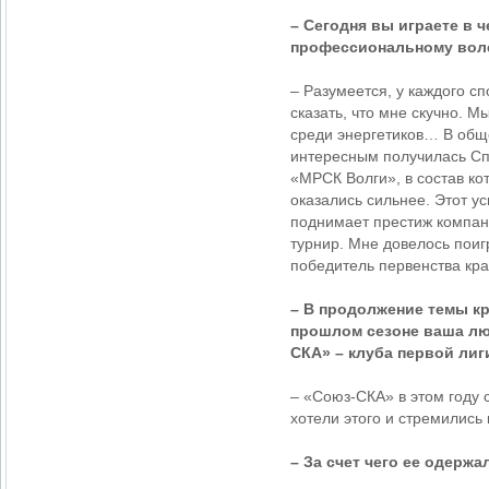
– Сегодня вы играете в 
профессиональному вол
– Разумеется, у каждого с
сказать, что мне скучно. 
среди энергетиков… В общ
интересным получилась Сп
«МРСК Волги», в состав ко
оказались сильнее. Этот у
поднимает престиж компани
турнир. Мне довелось поигр
победитель первенства кра
– В продолжение темы кр
прошлом сезоне ваша лю
СКА» – клуба первой лиг
– «Союз-СКА» в этом году 
хотели этого и стремились 
– За счет чего ее одержа