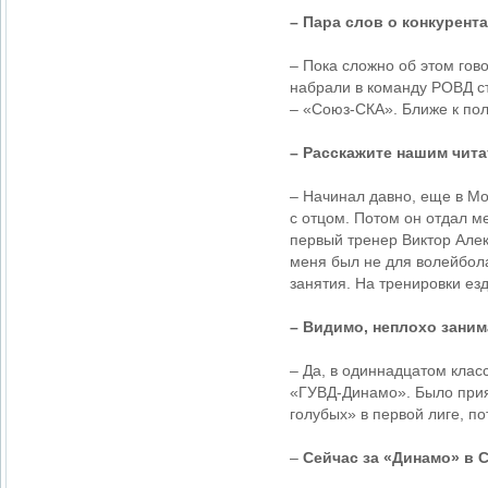
– Пара слов о конкурент
– Пока сложно об этом гов
набрали в команду РОВД ст
– «Союз-СКА». Ближе к по
– Расскажите нашим чита
– Начинал давно, еще в Мо
с отцом. Потом он отдал м
первый тренер Виктор Алекс
меня был не для волейбола
занятия. На тренировки ез
– Видимо, неплохо зани
– Да, в одиннадцатом клас
«ГУВД-Динамо». Было прият
голубых» в первой лиге, п
–
Сейчас за «Динамо» в 