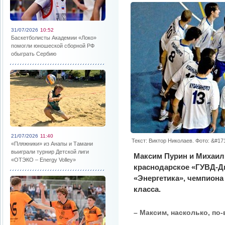
31/07/2026
10:52
Баскетболисты Академии «Локо»
помогли юношеской сборной РФ
обыграть Сербию
21/07/2026
11:40
Текст: Виктор Николаев. Фото: &#1
«Пляжники» из Анапы и Тамани
выиграли турнир Детской лиги
Максим Пурин и Михаил 
«ОТЭКО – Energy Volley»
краснодарское «ГУВД-Ди
«Энергетика», чемпиона
класса.
– Максим, насколько, по