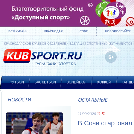
ВСЯ КУБАНЬ
КРАСНОДАР
СОЧИ
НОВОРОССИЙСК
КРАСНОДАРСКОЕ КРАЕВОЕ ОТДЕЛЕНИЕ ФЕДЕРАЦИИ СПОРТИВНЫХ ЖУРНАЛИСТОВ
ФУТБОЛ
БАСКЕТБОЛ
ВОЛЕЙБОЛ
ХОККЕЙ
ГАНДБ
НОВОСТИ
ОСТАЛЬНЫЕ
11/09/2020
11:51
В Сочи стартовал