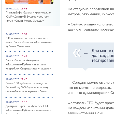
На стадионе спортивной шк
16/07/2026
13:43
Пляжный футболист «Краснодара-
метров, отжимании, гибкост
ЮМР» Дмитрий Бушков удостоен
приза «Спорт Медиа Звезда»
– Сейчас эпидемиологическ
давнюю традицию проведен
24/06/2026
16:34
В Кропоткине состоялся мастер-
класс баскетболиста «Локомотива-
Кубань» Темирова
Для многих
долгожданн
19/06/2026
15:47
тестировани
Баскетболисты Академии
«Локомотив-Кубань» выиграли
«серебро» Спартакиады учащихся
18/06/2026
21:40
— Сегодня можно смело ска
Более 100 кубанских команд по
что не может не радовать,
баскетболу 3х3 боролись за титул
сильнейших в академии «Локо»
и спорта администрации С
16/06/2026
10:15
Фестиваль ГТО будет прохо
Дмитрий Пирог – о «бронзе» ПБК
На каждом испытании долж
«Локомотив-Кубань» в чемпионате
администрации Сочи.