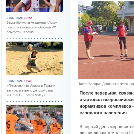
31/07/2026
10:52
Баскетболисты Академии «Локо»
помогли юношеской сборной РФ
обыграть Сербию
21/07/2026
11:40
Текст: Валерия Денисенко. Фото: п
«Пляжники» из Анапы и Тамани
выиграли турнир Детской лиги
После перерыва, связан
«ОТЭКО – Energy Volley»
стартовал всероссийски
нормативов комплекса «
взрослого населения.
В первый день мероприяти
дисциплинам комплекса ГТ