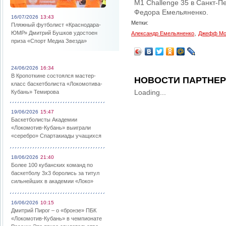
M1 Challenge 35 в Санкт-П
Федора Емельяненко.
16/07/2026
13:43
Метки:
Пляжный футболист «Краснодара-
,
ЮМР» Дмитрий Бушков удостоен
Александр Емельяненко
Джефф Мо
приза «Спорт Медиа Звезда»
24/06/2026
16:34
В Кропоткине состоялся мастер-
НОВОСТИ ПАРТНЕ
класс баскетболиста «Локомотива-
Loading...
Кубань» Темирова
19/06/2026
15:47
Баскетболисты Академии
«Локомотив-Кубань» выиграли
«серебро» Спартакиады учащихся
18/06/2026
21:40
Более 100 кубанских команд по
баскетболу 3х3 боролись за титул
сильнейших в академии «Локо»
16/06/2026
10:15
Дмитрий Пирог – о «бронзе» ПБК
«Локомотив-Кубань» в чемпионате