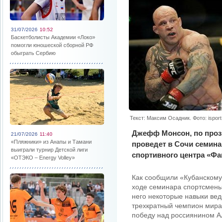
31/07/2026
10:52
Баскетболисты Академии «Локо»
помогли юношеской сборной РФ
обыграть Сербию
Текст: Максим Осадник. Фото: isport
Джефф Монсон, по прозв
21/07/2026
11:40
«Пляжники» из Анапы и Тамани
проведет в Сочи семин
выиграли турнир Детской лиги
спортивного центра «Фа
«ОТЭКО – Energy Volley»
Как сообщили «Кубанскому 
ходе семинара спортсмены
него некоторые навыки ве
трехкратный чемпион мира 
победу над россиянином А