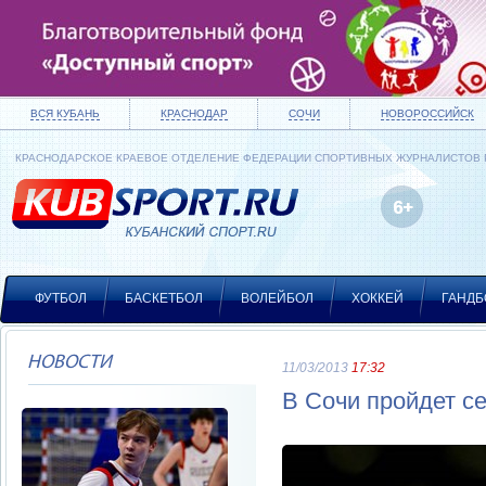
ВСЯ КУБАНЬ
КРАСНОДАР
СОЧИ
НОВОРОССИЙСК
КРАСНОДАРСКОЕ КРАЕВОЕ ОТДЕЛЕНИЕ ФЕДЕРАЦИИ СПОРТИВНЫХ ЖУРНАЛИСТОВ
ФУТБОЛ
БАСКЕТБОЛ
ВОЛЕЙБОЛ
ХОККЕЙ
ГАНДБ
НОВОСТИ
11/03/2013
17:32
В Сочи пройдет 