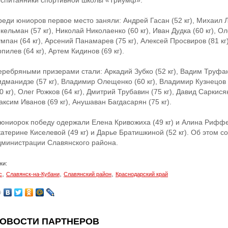
оспитанники спортивной школы «Триумф».
реди юниоров первое место заняли: Андрей Гасан (52 кг), Михаил Л
кельман (57 кг), Николай Николаенко (60 кг), Иван Дудка (60 кг), О
мпан (64 кг), Арсений Панамарев (75 кг), Алексей Просвиров (81 кг)
пилев (64 кг), Артем Кидинов (69 кг).
еребряными призерами стали: Аркадий Зубко (52 кг), Вадим Труфано
идманидзе (57 кг), Владимир Олещенко (60 кг), Владимир Кузнецов 
0 кг), Олег Рожков (64 кг), Дмитрий Трубавин (75 кг), Давид Саркисян
ксим Иванов (69 кг), Анушаван Багдасарян (75 кг).
 юниорок победу одержали Елена Кривожиха (49 кг) и Алина Риффел
катерине Киселевой (49 кг) и Дарье Братишкиной (52 кг). Об этом 
дминистрации Славянского района.
ки:
,
,
,
с
Славянск-на-Кубани
Славянский район
Краснодарский край
ОВОСТИ ПАРТНЕРОВ