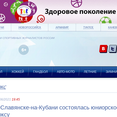
ОЧИ
НОВОРОССИЙСК
АРМАВИР
ТУАПСЕ
КАНЕВ
ИИ СПОРТИВНЫХ ЖУРНАЛИСТОВ РОССИИ
ОЛ
ХОККЕЙ
ГАНДБОЛ
АВТО-МОТО
ЛЕТНИЕ
ЗИМН
ОКС
06/2021
19:45
 Славянске-на-Кубани состоялась юниорско
оксу