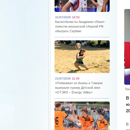
31/07/2026
10:52
Баскетболисты Академии «Локо»
помогли юношеской сборной РФ
обыграть Сербию
21/07/2026
11:40
«Пляжники» из Анапы и Тамани
выиграли турнир Детской лиги
Тек
«ОТЭКО – Energy Volley»
В
ю
2
В