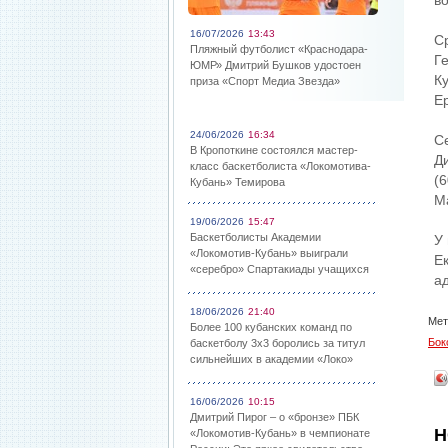
в
16/07/2026
13:43
С
Пляжный футболист «Краснодара-
Ге
ЮМР» Дмитрий Бушков удостоен
Ку
приза «Спорт Медиа Звезда»
Ер
24/06/2026
16:34
С
В Кропоткине состоялся мастер-
Д
класс баскетболиста «Локомотива-
(6
Кубань» Темирова
Ма
19/06/2026
15:47
Баскетболисты Академии
У
«Локомотив-Кубань» выиграли
Е
«серебро» Спартакиады учащихся
а
18/06/2026
21:40
Мет
Более 100 кубанских команд по
Бок
баскетболу 3х3 боролись за титул
сильнейших в академии «Локо»
16/06/2026
10:15
Дмитрий Пирог – о «бронзе» ПБК
Н
«Локомотив-Кубань» в чемпионате