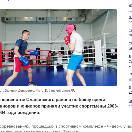
М
В
ч
С
л
С
з
В
ф
у
Ю
и
В
ст: Валерия Денисенко. Фото: Кубанский спорт.RU
ч
 первенстве Славянского района по боксу среди
Г
ниоров и юниорок приняли участие спортсмены 2003-
ч
004 года рождения.
 соревнованиях, прошедших в спортивном комплексе «Лидер», учас