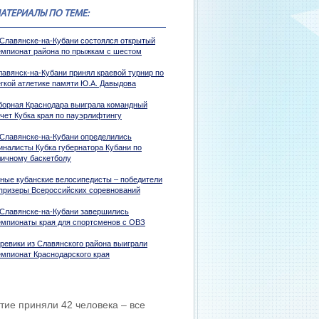
АТЕРИАЛЫ ПО ТЕМЕ:
 Славянске-на-Кубани состоялся открытый
емпионат района по прыжкам с шестом
лавянск-на-Кубани принял краевой турнир по
егкой атлетике памяти Ю.А. Давыдова
борная Краснодара выиграла командный
ачет Кубка края по пауэрлифтингу
 Славянске-на-Кубани определились
иналисты Кубка губернатора Кубани по
личному баскетболу
ные кубанские велосипедисты – победители
 призеры Всероссийских соревнований
 Славянске-на-Кубани завершились
емпионаты края для спортсменов с ОВЗ
иревики из Славянского района выиграли
емпионат Краснодарского края
тие приняли 42 человека – все