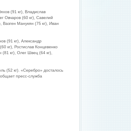
яхов (91 кг), Владислав
лег Овчаров (60 кг), Савелий
, Вазген Манукян (75 кг), Иван
в (91 кг), Александр
(60 кг), Ростислав Концевенко
 (81 кг), Олег Швец (64 кг),
ь (52 кг). «Серебро» досталось
сообщает пресс-служба