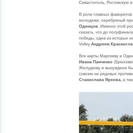
Севастополь, Ростовскую и
В роли главных фаворитов
молодежи, серебряный при
Одинцов
. Именно этой ро
сказать, что до полуфинал
победы, одна из которых 
Volley
Андреем Красногл
Все карты Маргиеву и Оди
Ивана Панченко
(Брюховец
Желудкову и вынуждена был
совсем не рядовых против
Станислава Яркова,
а та