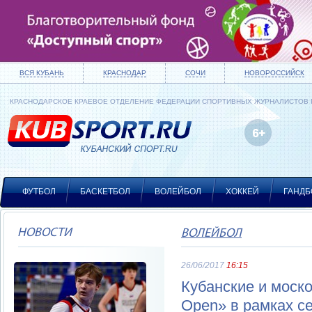
ВСЯ КУБАНЬ
КРАСНОДАР
СОЧИ
НОВОРОССИЙСК
КРАСНОДАРСКОЕ КРАЕВОЕ ОТДЕЛЕНИЕ ФЕДЕРАЦИИ СПОРТИВНЫХ ЖУРНАЛИСТОВ
ФУТБОЛ
БАСКЕТБОЛ
ВОЛЕЙБОЛ
ХОККЕЙ
ГАНДБ
НОВОСТИ
ВОЛЕЙБОЛ
26/06/2017
16:15
Кубанские и моск
Open» в рамках се