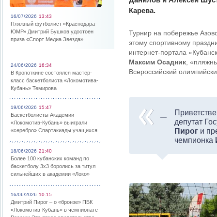
Карева.
16/07/2026
13:43
Пляжный футболист «Краснодара-
ЮМР» Дмитрий Бушков удостоен
Турнир на побережье Азов
приза «Спорт Медиа Звезда»
этому спортивному праздник
интернет-портала «Кубанс
Максим Осадник
, «пляжн
24/06/2026
16:34
Всероссийский олимпийски
В Кропоткине состоялся мастер-
класс баскетболиста «Локомотива-
Кубань» Темирова
19/06/2026
15:47
Приветстве
Баскетболисты Академии
депутат Го
«Локомотив-Кубань» выиграли
Пирог
и пр
«серебро» Спартакиады учащихся
чемпионка
18/06/2026
21:40
Более 100 кубанских команд по
баскетболу 3х3 боролись за титул
сильнейших в академии «Локо»
16/06/2026
10:15
Дмитрий Пирог – о «бронзе» ПБК
«Локомотив-Кубань» в чемпионате