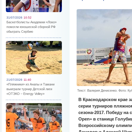
31/07/2026
10:52
Баскетболисты Академии «Локо»
помогли юношеской сборной РФ
обыграть Сербию
21/07/2026
11:40
«Пляжники» из Анапы и Тамани
выиграли турнир Детской лиги
Текст: Валерия Денисенко. Фото: К
«ОТЭКО – Energy Volley»
В Краснодарском крае з
серии турниров пляжном
сезона-2017. Победу на
Open» в станице Голуби
Всероссийскому олимпи
Данилов и Алексей Шуст