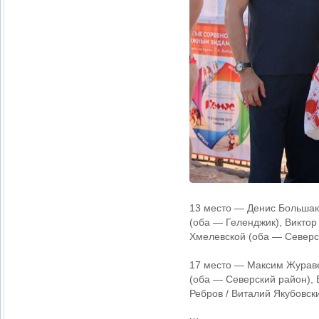
13 место — Денис Большако
(оба — Геленджик), Виктор
Хмелевской (оба — Северс
17 место — Максим Жураве
(оба — Северский район), 
Ребров / Виталий Якубовски