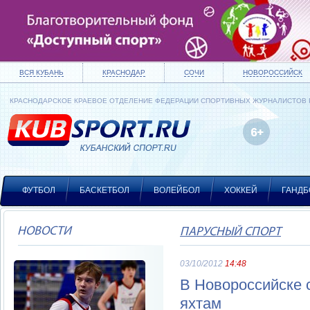
ВСЯ КУБАНЬ
КРАСНОДАР
СОЧИ
НОВОРОССИЙСК
КРАСНОДАРСКОЕ КРАЕВОЕ ОТДЕЛЕНИЕ ФЕДЕРАЦИИ СПОРТИВНЫХ ЖУРНАЛИСТОВ
ФУТБОЛ
БАСКЕТБОЛ
ВОЛЕЙБОЛ
ХОККЕЙ
ГАНДБ
НОВОСТИ
ПАРУСНЫЙ СПОРТ
03/10/2012
14:48
В Новороссийске 
яхтам