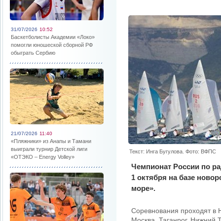
31/07/2026
10:52
Баскетболисты Академии «Локо»
помогли юношеской сборной РФ
обыграть Сербию
21/07/2026
11:40
«Пляжники» из Анапы и Тамани
выиграли турнир Детской лиги
Текст: Инга Бугулова. Фото: ВФПС
«ОТЭКО – Energy Volley»
Чемпионат России по р
1 октября на базе новор
море».
Соревнования проходят в Н
Москва, Таганрог, Нижний 