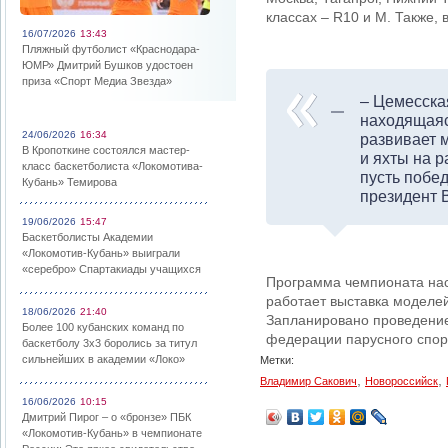
классах – R10 и M. Также, 
16/07/2026
13:43
Пляжный футболист «Краснодара-
ЮМР» Дмитрий Бушков удостоен
приза «Спорт Медиа Звезда»
– Цемесская
находящаяс
24/06/2026
16:34
развивает 
В Кропоткине состоялся мастер-
и яхты на 
класс баскетболиста «Локомотива-
пусть побе
Кубань» Темирова
президент
19/06/2026
15:47
Баскетболисты Академии
«Локомотив-Кубань» выиграли
«серебро» Спартакиады учащихся
Программа чемпионата насы
работает выставка моделей
18/06/2026
21:40
Запланировано проведение 
Более 100 кубанских команд по
федерации парусного спор
баскетболу 3х3 боролись за титул
сильнейших в академии «Локо»
Метки:
,
,
Владимир Сакович
Новороссийск
16/06/2026
10:15
Дмитрий Пирог – о «бронзе» ПБК
«Локомотив-Кубань» в чемпионате