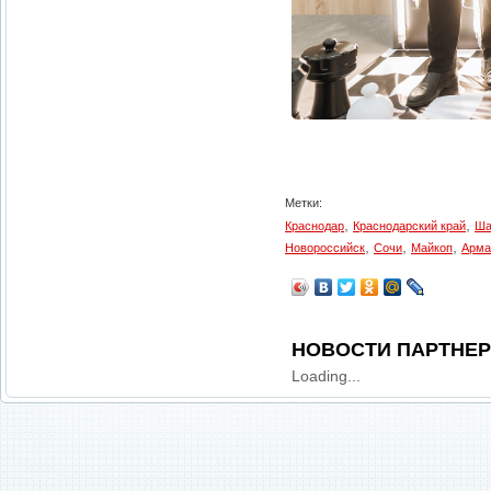
Метки:
,
,
Краснодар
Краснодарский край
Ша
,
,
,
Новороссийск
Сочи
Майкоп
Арма
НОВОСТИ ПАРТНЕ
Loading...