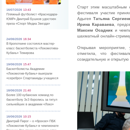
Старт этим масштабным с
16/07/2026
13:43
фестиваля участие прин
Пляжный футболист «Краснодара-
Адыгея
Татьяна Сергиен
ЮМР» Дмитрий Бушков удостоен
приза «Спорт Медиа Звезда»
Ирина Караваева
, предс
Максим Осадник
и чемпи
шахматный онлайн-стрим
24/06/2026
16:34
В Кропоткине состоялся мастер-
Открывая мероприятие, 
класс баскетболиста «Локомотива-
Кубань» Темирова
отметила, что фестива
созидательную и открытую
19/06/2026
15:47
Баскетболисты Академии
«Локомотив-Кубань» выиграли
«серебро» Спартакиады учащихся
18/06/2026
21:40
Более 100 кубанских команд по
баскетболу 3х3 боролись за титул
сильнейших в академии «Локо»
16/06/2026
10:15
Дмитрий Пирог – о «бронзе» ПБК
«Локомотив-Кубань» в чемпионате