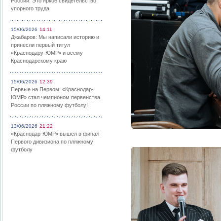
России: Это яркое свидетельство
упорного труда
15/06/2026
14:11
Джабаров: Мы написали историю и
принесли первый титул
«Краснодару-ЮМР» и всему
Краснодарскому краю
15/06/2026
12:39
Первые на Первом: «Краснодар-
ЮМР» стал чемпионом первенства
России по пляжному футболу!
13/06/2026
21:22
«Краснодар-ЮМР» вышел в финал
Первого дивизиона по пляжному
футболу