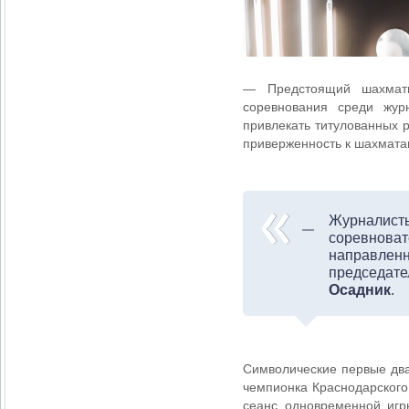
— Предстоящий шахматн
соревнования среди жур
привлекать титулованных 
приверженность к шахмата
Журналист
соревнов
направле
председат
Осадник
.
Символические первые два
чемпионка Краснодарского
сеанс одновременной игр