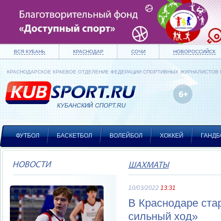
ВСЯ КУБАНЬ
КРАСНОДАР
СОЧИ
НОВОРОССИЙСК
КРАСНОДАРСКОЕ КРАЕВОЕ ОТДЕЛЕНИЕ ФЕДЕРАЦИИ СПОРТИВНЫХ ЖУРНАЛИСТОВ
ФУТБОЛ
БАСКЕТБОЛ
ВОЛЕЙБОЛ
ХОККЕЙ
ГАНДБ
НОВОСТИ
ШАХМАТЫ
10/03/2022
13:31
В Краснодаре ста
сильный ход»