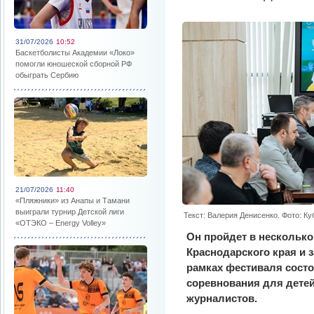
31/07/2026
10:52
Баскетболисты Академии «Локо»
помогли юношеской сборной РФ
обыграть Сербию
21/07/2026
11:40
«Пляжники» из Анапы и Тамани
выиграли турнир Детской лиги
Текст: Валерия Денисенко. Фото: К
«ОТЭКО – Energy Volley»
Он пройдет в несколько
Краснодарского края и 
рамках фестиваля сост
соревнования для детей
журналистов.