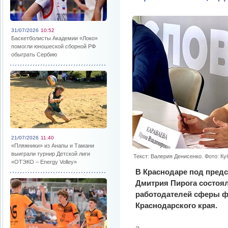
31/07/2026
10:52
Баскетболисты Академии «Локо»
помогли юношеской сборной РФ
обыграть Сербию
21/07/2026
11:40
«Пляжники» из Анапы и Тамани
выиграли турнир Детской лиги
Текст: Валерия Денисенко. Фото: К
«ОТЭКО – Energy Volley»
В Краснодаре под пред
Дмитрия Пирога состоял
работодателей сферы ф
Краснодарского края.