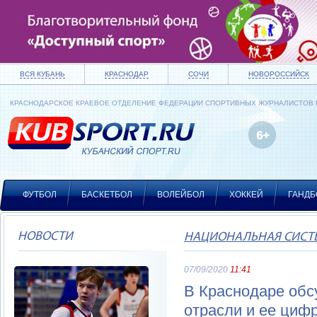
ВСЯ КУБАНЬ
КРАСНОДАР
СОЧИ
НОВОРОССИЙСК
КРАСНОДАРСКОЕ КРАЕВОЕ ОТДЕЛЕНИЕ ФЕДЕРАЦИИ СПОРТИВНЫХ ЖУРНАЛИСТОВ
ФУТБОЛ
БАСКЕТБОЛ
ВОЛЕЙБОЛ
ХОККЕЙ
ГАНДБ
НОВОСТИ
НАЦИОНАЛЬНАЯ СИСТ
07/09/2020
11:41
В Краснодаре обс
отрасли и ее ци