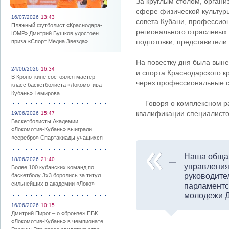
За круглым столом, орган
сфере физической культуры
16/07/2026
13:43
совета Кубани, профессио
Пляжный футболист «Краснодара-
регионального отраслевых
ЮМР» Дмитрий Бушков удостоен
подготовки, представител
приза «Спорт Медиа Звезда»
На повестку дня была выне
24/06/2026
16:34
и спорта Краснодарского 
В Кропоткине состоялся мастер-
через профессиональные с
класс баскетболиста «Локомотива-
Кубань» Темирова
— Говоря о комплексном ра
квалификации специалисто
19/06/2026
15:47
Баскетболисты Академии
«Локомотив-Кубань» выиграли
«серебро» Спартакиады учащихся
Наша общая
18/06/2026
21:40
управления
Более 100 кубанских команд по
руководите
баскетболу 3х3 боролись за титул
сильнейших в академии «Локо»
парламентск
молодежи Д
16/06/2026
10:15
Дмитрий Пирог – о «бронзе» ПБК
«Локомотив-Кубань» в чемпионате