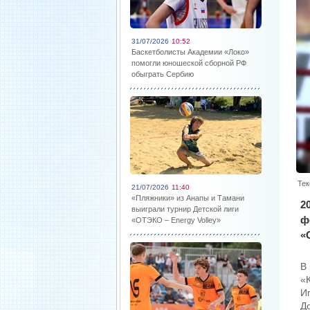
31/07/2026
10:52
Баскетболисты Академии «Локо»
помогли юношеской сборной РФ
обыграть Сербию
Тек
21/07/2026
11:40
«Пляжники» из Анапы и Тамани
2
выиграли турнир Детской лиги
ф
«ОТЭКО – Energy Volley»
«
В
«
И
Д