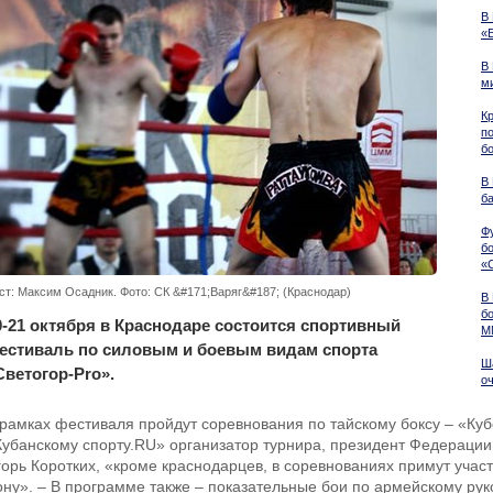
В
«
В
м
К
п
б
В
б
Ф
б
«
ст: Максим Осадник. Фото: СК &#171;Варяг&#187; (Краснодар)
В 
б
0-21 октября в Краснодаре состоится спортивный
М
естиваль по силовым и боевым видам спорта
Ш
Светогор-Pro».
о
 рамках фестиваля пройдут соревнования по тайскому боксу – «Куб
Кубанскому спорту.RU» организатор турнира, президент Федерации
горь Коротких, «кроме краснодарцев, в соревнованиях примут учас
ону». – В программе также – показательные бои по армейскому р