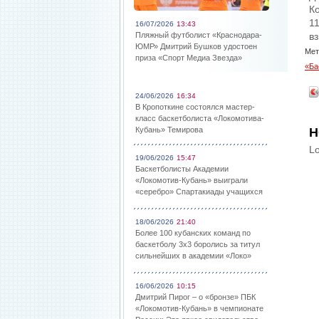
К
1
16/07/2026
13:43
Пляжный футболист «Краснодара-
в
ЮМР» Дмитрий Бушков удостоен
Мет
приза «Спорт Медиа Звезда»
«Ба
24/06/2026
16:34
В Кропоткине состоялся мастер-
класс баскетболиста «Локомотива-
Кубань» Темирова
Н
Lo
19/06/2026
15:47
Баскетболисты Академии
«Локомотив-Кубань» выиграли
«серебро» Спартакиады учащихся
18/06/2026
21:40
Более 100 кубанских команд по
баскетболу 3х3 боролись за титул
сильнейших в академии «Локо»
16/06/2026
10:15
Дмитрий Пирог – о «бронзе» ПБК
«Локомотив-Кубань» в чемпионате