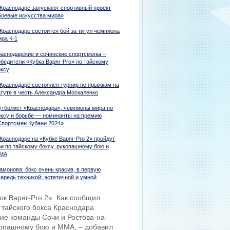
 Краснодаре запускают спортивный проект
Боевые искусства мира»
 Краснодаре состоится бой за титул чемпиона
ира К-1
раснодарские и сочинские спортсмены –
обедители «Кубка Варяг-Pro» по тайскому
оксу
 Краснодаре состоялся турнир по прыжкам на
атуте в честь Александра Москаленко
утболист «Краснодара», чемпионы мира по
оксу и борьбе — номинанты на премию
Спортсмен Кубани 2024»
Краснодаре на «Кубке Варяг-Pro 2» пройдут
ои по тайскому боксу, рукопашному бою и
МА
амонова: бокс очень красив, в первую
чередь техникой: эстетичной и умной
ок Варяг-Pro 2». Как сообщил
 тайского бокса Краснодара
тие команды Сочи и Ростова-на-
укопашному бою и ММА, – добавил