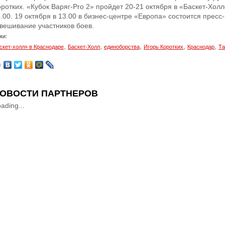
оротких. «Кубок Варяг-Pro 2» пройдет 20-21 октября в «Баскет-Хол
1.00. 19 октября в 13.00 в бизнес-центре «Европа» состоится пре
звешивание участников боев.
ки:
,
,
,
,
,
скет-холл» в Краснодаре
Баскет-Холл
единоборства
Игорь Коротких
Краснодар
Та
ОВОСТИ ПАРТНЕРОВ
ading...