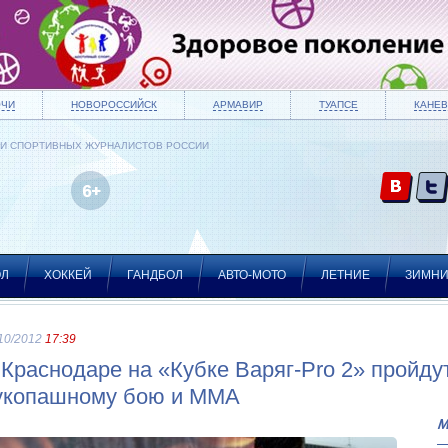
ОЧИ
НОВОРОССИЙСК
АРМАВИР
ТУАПСЕ
КАНЕВ
ИИ СПОРТИВНЫХ ЖУРНАЛИСТОВ РОССИИ
ОЛ
ХОККЕЙ
ГАНДБОЛ
АВТО-МОТО
ЛЕТНИЕ
ЗИМН
10/2012
17:39
 Краснодаре на «Кубке Варяг-Pro 2» пройдут
укопашному бою и ММА
М