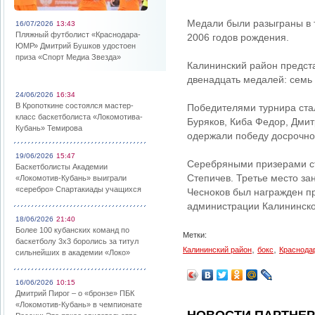
Медали были разыграны в т
16/07/2026
13:43
Пляжный футболист «Краснодара-
2006 годов рождения.
ЮМР» Дмитрий Бушков удостоен
приза «Спорт Медиа Звезда»
Калининский район предст
двенадцать медалей: семь 
24/06/2026
16:34
В Кропоткине состоялся мастер-
Победителями турнира ста
класс баскетболиста «Локомотива-
Буряков, Киба Федор, Дмит
Кубань» Темирова
одержали победу досрочно
19/06/2026
15:47
Серебряными призерами ст
Баскетболисты Академии
Степичев. Третье место за
«Локомотив-Кубань» выиграли
«серебро» Спартакиады учащихся
Чесноков был награжден п
администрации Калининско
18/06/2026
21:40
Более 100 кубанских команд по
Метки:
баскетболу 3х3 боролись за титул
,
,
Калининский район
бокс
Краснода
сильнейших в академии «Локо»
16/06/2026
10:15
Дмитрий Пирог – о «бронзе» ПБК
«Локомотив-Кубань» в чемпионате