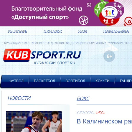
ВСЯ КУБАНЬ
КРАСНОДАР
СОЧИ
НОВОРОССИЙСК
КРАСНОДАРСКОЕ КРАЕВОЕ ОТДЕЛЕНИЕ ФЕДЕРАЦИИ СПОРТИВНЫХ ЖУРНАЛИСТОВ
ФУТБОЛ
БАСКЕТБОЛ
ВОЛЕЙБОЛ
ХОККЕЙ
ГАНДБ
НОВОСТИ
БОКС
23/07/2021
14:21
В Калининском ра