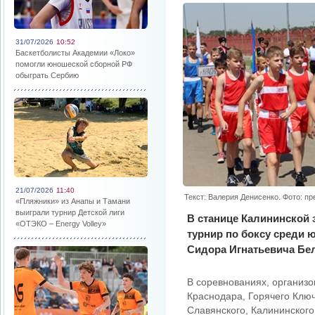
31/07/2026
10:52
Баскетболисты Академии «Локо»
помогли юношеской сборной РФ
обыграть Сербию
21/07/2026
11:40
Текст: Валерия Денисенко. Фото: п
«Пляжники» из Анапы и Тамани
выиграли турнир Детской лиги
В станице Калининской
«ОТЭКО – Energy Volley»
турнир по боксу среди 
Сидора Игнатьевича Бел
В соревнованиях, организ
Краснодара, Горячего Ключ
Славянского, Калининского