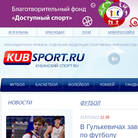
ВСЯ КУБАНЬ
КРАСНОДАР
СОЧИ
НОВОРОССИЙСК
КРАСНОДАРСКОЕ КРАЕВОЕ ОТДЕЛЕНИЕ ФЕДЕРАЦИИ СПОРТИВНЫХ ЖУРНАЛИСТОВ
ФУТБОЛ
БАСКЕТБОЛ
ВОЛЕЙБОЛ
ХОККЕЙ
ГАНДБ
НОВОСТИ
ФУТБОЛ
21/07/2022
11:39
В Гулькевичах за
по футболу