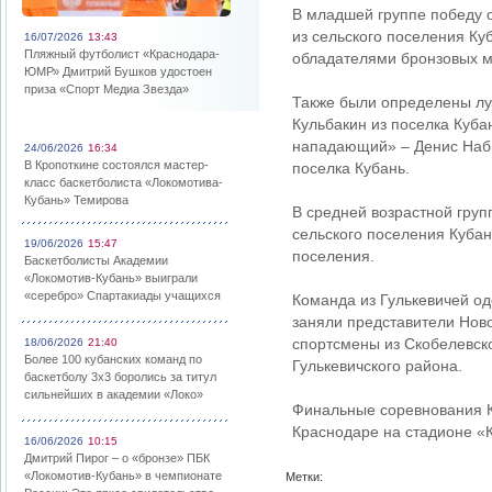
В младшей группе победу 
из сельского поселения Ку
16/07/2026
13:43
Пляжный футболист «Краснодара-
обладателями бронзовых м
ЮМР» Дмитрий Бушков удостоен
приза «Спорт Медиа Звезда»
Также были определены лу
Кульбакин из поселка Куба
нападающий» – Денис Наби
24/06/2026
16:34
В Кропоткине состоялся мастер-
поселка Кубань.
класс баскетболиста «Локомотива-
Кубань» Темирова
В средней возрастной гру
сельского поселения Кубан
19/06/2026
15:47
поселения.
Баскетболисты Академии
«Локомотив-Кубань» выиграли
«серебро» Спартакиады учащихся
Команда из Гулькевичей од
заняли представители Ново
спортсмены из Скобелевск
18/06/2026
21:40
Более 100 кубанских команд по
Гулькевичского района.
баскетболу 3х3 боролись за титул
сильнейших в академии «Локо»
Финальные соревнования Ку
Краснодаре на стадионе «
16/06/2026
10:15
Дмитрий Пирог – о «бронзе» ПБК
«Локомотив-Кубань» в чемпионате
Метки: