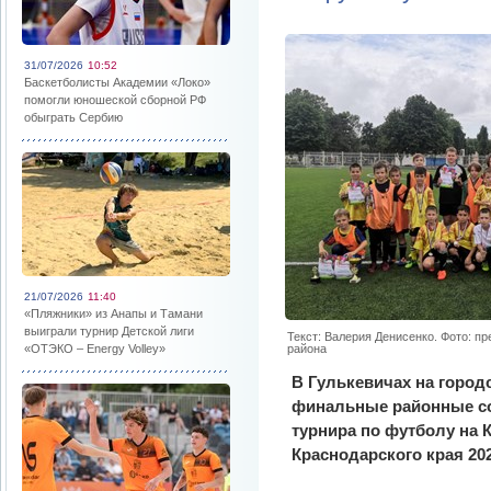
31/07/2026
10:52
Баскетболисты Академии «Локо»
помогли юношеской сборной РФ
обыграть Сербию
21/07/2026
11:40
«Пляжники» из Анапы и Тамани
выиграли турнир Детской лиги
Текст: Валерия Денисенко. Фото: п
«ОТЭКО – Energy Volley»
района
В Гулькевичах на город
финальные районные со
турнира по футболу на 
Краснодарского края 20