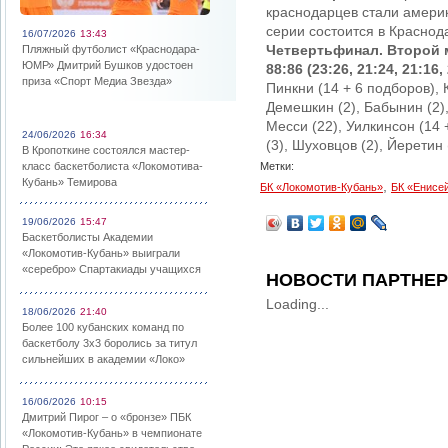
краснодарцев стали амер
серии состоится в Краснод
16/07/2026
13:43
Четвертьфинал. Второй 
Пляжный футболист «Краснодара-
ЮМР» Дмитрий Бушков удостоен
88:86 (23:26, 21:24, 21:16,
приза «Спорт Медиа Звезда»
Пинкни (14 + 6 подборов), 
Демешкин (2), Бабынин (2),
Месси (22), Уилкинсон (14 +
24/06/2026
16:34
(3), Шуховцов (2), Йеретин
В Кропоткине состоялся мастер-
класс баскетболиста «Локомотива-
Метки:
Кубань» Темирова
,
БК «Локомотив-Кубань»
БК «Енисе
19/06/2026
15:47
Баскетболисты Академии
«Локомотив-Кубань» выиграли
«серебро» Спартакиады учащихся
НОВОСТИ ПАРТНЕ
Loading...
18/06/2026
21:40
Более 100 кубанских команд по
баскетболу 3х3 боролись за титул
сильнейших в академии «Локо»
16/06/2026
10:15
Дмитрий Пирог – о «бронзе» ПБК
«Локомотив-Кубань» в чемпионате