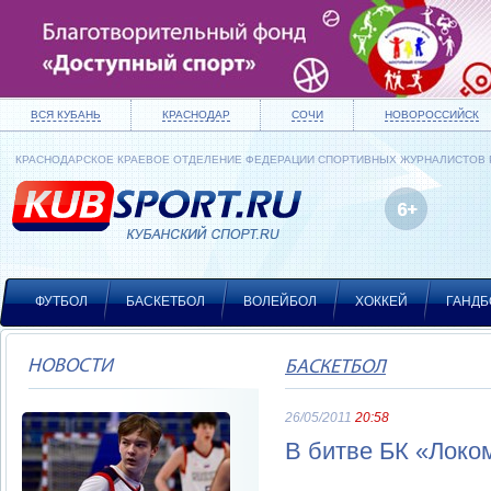
ВСЯ КУБАНЬ
КРАСНОДАР
СОЧИ
НОВОРОССИЙСК
КРАСНОДАРСКОЕ КРАЕВОЕ ОТДЕЛЕНИЕ ФЕДЕРАЦИИ СПОРТИВНЫХ ЖУРНАЛИСТОВ
ФУТБОЛ
БАСКЕТБОЛ
ВОЛЕЙБОЛ
ХОККЕЙ
ГАНДБ
НОВОСТИ
БАСКЕТБОЛ
26/05/2011
20:58
В битве БК «Локо