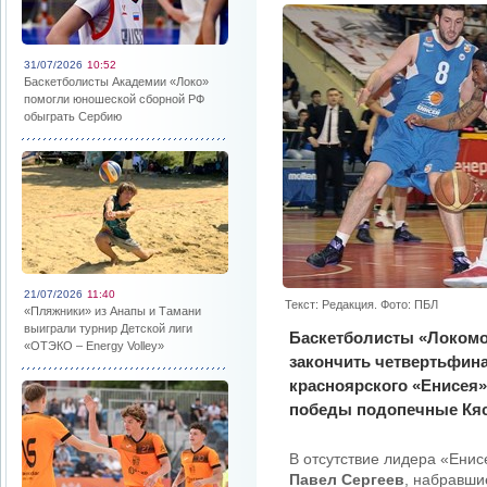
31/07/2026
10:52
Баскетболисты Академии «Локо»
помогли юношеской сборной РФ
обыграть Сербию
21/07/2026
11:40
Текст: Редакция. Фото: ПБЛ
«Пляжники» из Анапы и Тамани
выиграли турнир Детской лиги
Баскетболисты «Локомо
«ОТЭКО – Energy Volley»
закончить четвертьфин
красноярского «Енисея»
победы подопечные Кяст
В отсутствие лидера «Ени
Павел Сергеев
, набравши