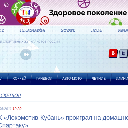
ОЧИ
НОВОРОССИЙСК
АРМАВИР
ТУАПСЕ
КАНЕВ
ИИ СПОРТИВНЫХ ЖУРНАЛИСТОВ РОССИИ
ОЛ
ХОККЕЙ
ГАНДБОЛ
АВТО-МОТО
ЛЕТНИЕ
ЗИМН
АСКЕТБОЛ
05/2011
19:20
К «Локомотив-Кубань» проиграл на домашн
Спартаку»