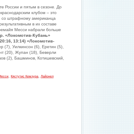
е России и пятым в сезоне. До
 краснодарским клубом – это
ю со штрафному американца
результативным в их составе
еремайя Месси набрали больше
р.
«Локомотив-Кубань»
20:16, 13:14)
«Локомотив-
р (7), Уилкинсон (6), Еретин (5),
т (20), Жупан (18), Беверли
ашов (2), Башминов, Котишевский,
,
,
Месси
Кястутис Кемзура
Лайонел