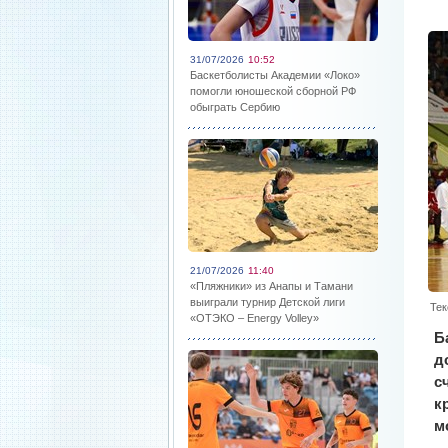
31/07/2026
10:52
Баскетболисты Академии «Локо»
помогли юношеской сборной РФ
обыграть Сербию
21/07/2026
11:40
«Пляжники» из Анапы и Тамани
выиграли турнир Детской лиги
Тек
«ОТЭКО – Energy Volley»
Б
д
с
к
м