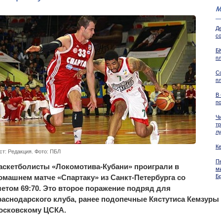
М
Д
со
Б
п
С
п
В
п
Ч
тр
л
К
ст: Редакция. Фото: ПБЛ
П
аскетболисты «Локомотива-Кубани» проиграли в
м
омашнем матче «Спартаку» из Санкт-Петербурга со
Б
четом 69:70. Это второе поражение подряд для
раснодарского клуба, ранее подопечные Кястутиса Кемзуры 
осковскому ЦСКА.