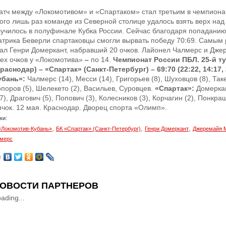
атч между «Локомотивом» и «Спартаком» стал третьим в чемпионат
того лишь раз команде из Северной столице удалось взять верх над
лучилось в полуфинале Кубка России. Сейчас благодаря попадани
атрика Беверли спартаковцы смогли вырвать победу 70:69. Самым 
тал Генри Домеркант, набравший 20 очков. Лайонел Чалмерс и Дж
сех очков у «Локомотива»
–
по 14.
Чемпионат России ПБЛ. 25-й ту
Краснодар) – «Спартак» (Санкт-Петербург) – 69:70 (22:22, 14:17, 
убань»:
Чалмерс (14), Месси (14), Григорьев (8), Шуховцов (8), Таке
поров (5), Шелекето (2), Васильев, Суровцев.
«Спартак»:
Домеркан
7), Драгович (5), Попович (3), Колесников (3), Корчагин (2), Понкр
ячок. 12 мая. Краснодар. Дворец спорта «Олимп».
ки:
,
,
,
«Локомотив-Кубань»
БК «Спартак» (Санкт-Петербург)
Генри Домеркант
Джеремайя 
мерс
ОВОСТИ ПАРТНЕРОВ
ading...