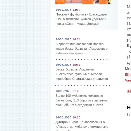
М
16/07/2026
13:43
э
Пляжный футболист «Краснодара-
с
ЮМР» Дмитрий Бушков удостоен
П
приза «Спорт Медиа Звезда»
с
в
24/06/2026
16:34
(
В Кропоткине состоялся мастер-
К
класс баскетболиста «Локомотива-
То
Кубань» Темирова
(1
Д
19/06/2026
15:47
Мет
Баскетболисты Академии
«Локомотив-Кубань» выиграли
БК 
«серебро» Спартакиады учащихся
Чал
18/06/2026
21:40
Более 100 кубанских команд по
баскетболу 3х3 боролись за титул
сильнейших в академии «Локо»
Н
Lo
16/06/2026
10:15
Дмитрий Пирог – о «бронзе» ПБК
«Локомотив-Кубань» в чемпионате