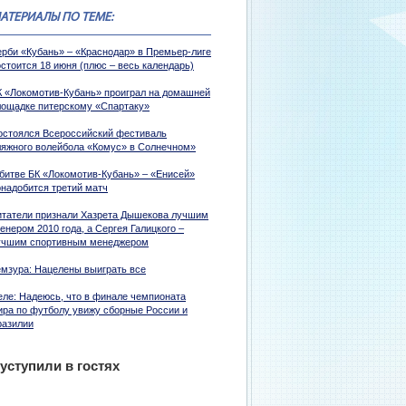
АТЕРИАЛЫ ПО ТЕМЕ:
ерби «Кубань» – «Краснодар» в Премьер-лиге
стоится 18 июня (плюс – весь календарь)
К «Локомотив-Кубань» проиграл на домашней
лощадке питерскому «Спартаку»
остоялся Всероссийский фестиваль
ляжного волейбола «Комус» в Солнечном»
 битве БК «Локомотив-Кубань» – «Енисей»
онадобится третий матч
итатели признали Хазрета Дышекова лучшим
енером 2010 года, а Сергея Галицкого –
учшим спортивным менеджером
емзура: Нацелены выиграть все
еле: Надеюсь, что в финале чемпионата
ира по футболу увижу сборные России и
разилии
уступили в гостях