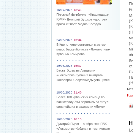
П
Р
16/07/2026
13:43
Пляжный футболист «Краснодара-
М
ЮМР» Дмитрий Бушков удостоен
(К
приза «Спорт Медиа Звезда»
(
(
ме
24/06/2026
16:34
(К
В Кропоткине состоялся мастер-
ме
класс баскетболиста «Локомотива-
Кубань» Темирова
в/
Ки
кг
19/06/2026
15:47
Баскетболисты Академии
Л
«Локомотив-Кубань» выиграли
П
«серебро» Спартакиады учащихся
(
Мет
18/06/2026
21:40
Гор
Более 100 кубанских команд по
баскетболу 3х3 боролись за титул
сильнейших в академии «Локо»
16/06/2026
10:15
Н
Дмитрий Пирог – о «бронзе» ПБК
«Локомотив-Кубань» в чемпионате
Lo