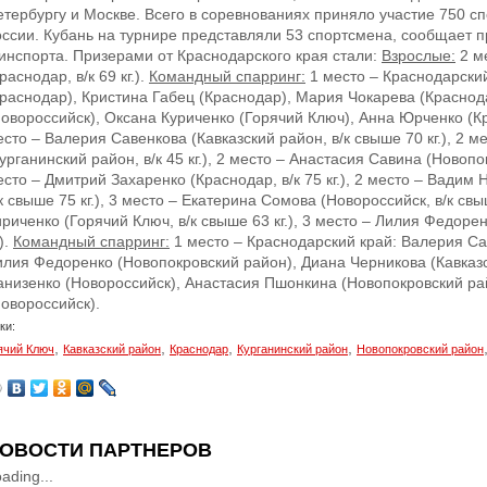
етербургу и Москве. Всего в соревнованиях приняло участие 750 с
оссии. Кубань на турнире представляли 53 спортсмена, сообщает п
инспорта. Призерами от Краснодарского края стали:
Взрослые:
2 м
раснодар, в/к 69 кг.).
Командный спарринг:
1 место – Краснодарский
Краснодар), Кристина Габец (Краснодар), Мария Чокарева (Краснод
Новороссийск), Оксана Куриченко (Горячий Ключ), Анна Юрченко (К
сто – Валерия Савенкова (Кавказский район, в/к свыше 70 кг.), 2 
урганинский район, в/к 45 кг.), 2 место – Анастасия Савина (Новопокр
сто – Дмитрий Захаренко (Краснодар, в/к 75 кг.), 2 место – Вадим
к свыше 75 кг.), 3 место – Екатерина Сомова (Новороссийск, в/к свы
риченко (Горячий Ключ, в/к свыше 63 кг.), 3 место – Лилия Федорен
.).
Командный спарринг:
1 место – Краснодарский край: Валерия Са
илия Федоренко (Новопокровский район), Диана Черникова (Кавказс
анизенко (Новороссийск), Анастасия Пшонкина (Новопокровский р
Новороссийск).
ки:
,
,
,
,
ячий Ключ
Кавказский район
Краснодар
Курганинский район
Новопокровский район
ОВОСТИ ПАРТНЕРОВ
ading...