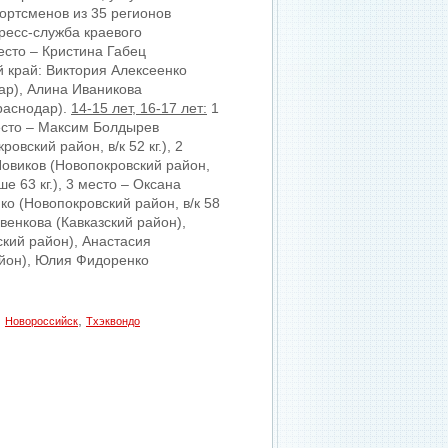
портсменов из 35 регионов
ресс-служба краевого
есто – Кристина Габец
 край: Виктория Алексеенко
ар), Алина Иваникова
раснодар).
14-15 лет, 16-17 лет:
1
место – Максим Болдырев
овский район, в/к 52 кг.), 2
 Новиков (Новопокровский район,
ше 63 кг.), 3 место – Оксана
ко (Новопокровский район, в/к 58
венкова (Кавказский район),
кий район), Анастасия
айон), Юлия Фидоренко
,
,
Новороссийск
Тхэквондо