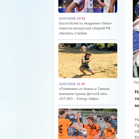
31/07/2026
10:52
Баскетболисты Академии «Локо»
помогли юношеской сборной РФ
обыграть Сербию
Тек
21/07/2026
11:40
«Пляжники» из Анапы и Тамани
Н
выиграли турнир Детской лиги
т
«ОТЭКО – Energy Volley»
м
Н
П
с
Н