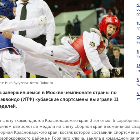
К
с
о
Т
К
С
в
В
К
1
п
В
ст: Инга Бугулова. Фото: Rufox.ru
К
а завершившемся в Москве чемпионате страны по
В
хэквондо (ИТФ) кубанские спортсмены выиграли 11
т
едалей.
а счету тхэквондистов Краснодарского края 3 золотые, 5 серебряны
ричем две золотые медали на счету сборной края в командном спа
борная Краснодарского края, костяк которой составили спортсмены
овопокровского района и Горячего ключа, заняла в командном зачет