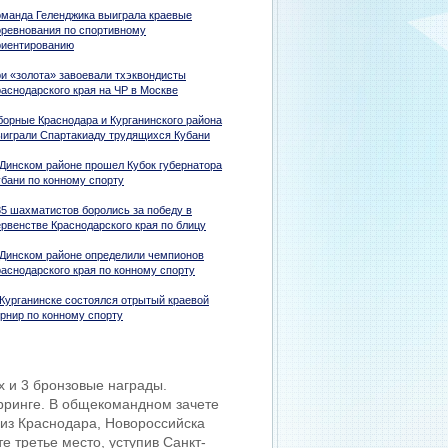
оманда Геленджика выиграла краевые
оревнования по спортивному
риентированию
ри «золота» завоевали тхэквондисты
раснодарского края на ЧР в Москве
борные Краснодара и Курганинского района
ыиграли Спартакиаду трудящихся Кубани
 Динском районе прошел Кубок губернатора
убани по конному спорту
85 шахматистов боролись за победу в
ервенстве Краснодарского края по блицу
 Динском районе определили чемпионов
раснодарского края по конному спорту
 Курганинске состоялся отрытый краевой
урнир по конному спорту
х и 3 бронзовые награды.
рринге. В общекомандном зачете
 из Краснодара, Новороссийска
е третье место, уступив Санкт-