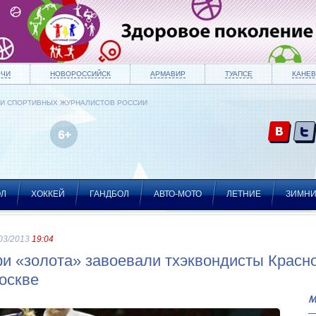
ОЧИ
НОВОРОССИЙСК
АРМАВИР
ТУАПСЕ
КАНЕВ
ИИ СПОРТИВНЫХ ЖУРНАЛИСТОВ РОССИИ
ОЛ
ХОККЕЙ
ГАНДБОЛ
АВТО-МОТО
ЛЕТНИЕ
ЗИМН
03/2013
19:04
ри «золота» завоевали тхэквондисты Красно
оскве
М