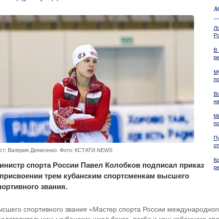
М
Л
Р
В
р
М
п
В
н
М
п
П
о
ст: Валерия Денисенко. Фото: КСТАТИ.NEWS
К
инистр спорта России Павел Колобков подписал приказ
р
 присвоении трем кубанским спортсменкам высшего
портивного звания.
ысшего спортивного звания «Мастер спорта России международног