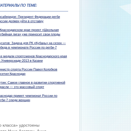
АТЕРИАЛЫ ПО ТЕМЕ:
осаберидзе: Президент Федерации регби
оссии должен уйти в отставку
 Краснодарском крае проект «Школьная
егбийная лига» уже приносит свои плоды
усатов: Задача для РК «Кубань» на сезон —
обеда в чемпионате России по регби-7
се медали спортсменов Краснодарского края
а Универсиаде-2013 в Казани
инистр спорта России Павел Колобков
осетил Краснодар
утин: Самое главное в развитии спортивной
трасли — это массовый спорт
раснодар примет чемпионат России по
егби-7 среди женщин
о класса» удостоены