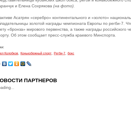
редставительницы кубанских школ бокса, регби и конькобежного сп
аранчук и Елена Сохрякова
(на фото).
 активе Асатрян «серебро» континентального и «золото» националь
бладательницы золотой награды чемпионата Европы по регби-7. Что
чету «бронза» мирового первенства, а также награды российского 
порту. Об этом сообщает пресс-служба краевого Минспорта.
ки:
,
,
,
ел Колобков
Конькобежный спорт
Регби-7
бокс
ОВОСТИ ПАРТНЕРОВ
ading...