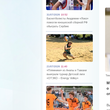
31/07/2026
10:52
Баскетболисты Академии «Локо»
помогли юношеской сборной РФ
обыграть Сербию
21/07/2026
11:40
«Пляжники» из Анапы и Тамани
выиграли турнир Детской лиги
Тек
«ОТЭКО – Energy Volley»
М
о
с
В