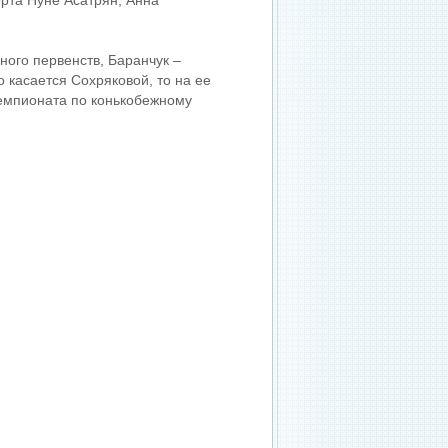
орта Нуне Асатрян, Анна
ного первенств, Баранчук –
 касается Сохряковой, то на ее
чемпионата по конькобежному