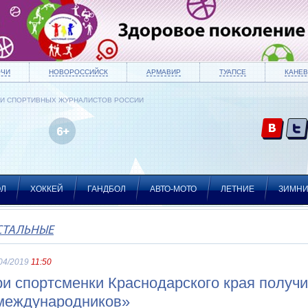
ОЧИ
НОВОРОССИЙСК
АРМАВИР
ТУАПСЕ
КАНЕВ
ИИ СПОРТИВНЫХ ЖУРНАЛИСТОВ РОССИИ
ОЛ
ХОККЕЙ
ГАНДБОЛ
АВТО-МОТО
ЛЕТНИЕ
ЗИМН
СТАЛЬНЫЕ
04/2019
11:50
ри спортсменки Краснодарского края получ
международников»