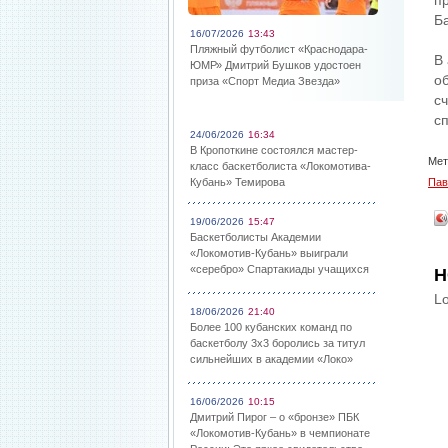
п
Б
16/07/2026
13:43
Пляжный футболист «Краснодара-
В
ЮМР» Дмитрий Бушков удостоен
о
приза «Спорт Медиа Звезда»
с
с
24/06/2026
16:34
В Кропоткине состоялся мастер-
Мет
класс баскетболиста «Локомотива-
Кубань» Темирова
Пав
19/06/2026
15:47
Баскетболисты Академии
«Локомотив-Кубань» выиграли
«серебро» Спартакиады учащихся
Н
Lo
18/06/2026
21:40
Более 100 кубанских команд по
баскетболу 3х3 боролись за титул
сильнейших в академии «Локо»
16/06/2026
10:15
Дмитрий Пирог – о «бронзе» ПБК
«Локомотив-Кубань» в чемпионате