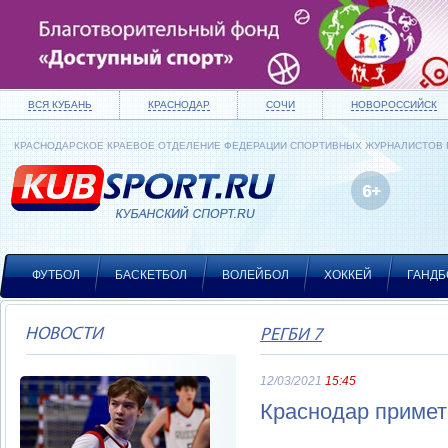
ВСЯ КУБАНЬ
КРАСНОДАР
СОЧИ
НОВОРОССИЙСК
КРАСНОДАРСКОЕ КРАЕВОЕ ОТДЕЛЕНИЕ ФЕДЕРАЦИИ СПОРТИВНЫХ ЖУРНАЛИСТОВ
ФУТБОЛ
БАСКЕТБОЛ
ВОЛЕЙБОЛ
ХОККЕЙ
ГАНДБ
НОВОСТИ
РЕГБИ 7
12/03/2021
15:45
Краснодар примет