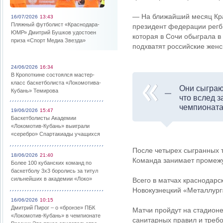
— На ближайший месяц Кра
16/07/2026
13:43
Пляжный футболист «Краснодара-
президент федерации регб
ЮМР» Дмитрий Бушков удостоен
которая в Сочи обыграла 
приза «Спорт Медиа Звезда»
подхватят российские жен
24/06/2026
16:34
В Кропоткине состоялся мастер-
класс баскетболиста «Локомотива-
Они сыграю
Кубань» Темирова
что вслед з
чемпионата
19/06/2026
15:47
Баскетболисты Академии
«Локомотив-Кубань» выиграли
«серебро» Спартакиады учащихся
После четырех сыгранных 
18/06/2026
21:40
Команда занимает промежу
Более 100 кубанских команд по
баскетболу 3х3 боролись за титул
сильнейших в академии «Локо»
Всего в матчах краснодарс
Новокузнецкий «Металлург
16/06/2026
10:15
Дмитрий Пирог – о «бронзе» ПБК
Матчи пройдут на стадионе
«Локомотив-Кубань» в чемпионате
санитарных правил и треб