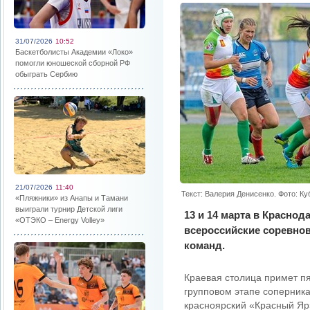
31/07/2026
10:52
Баскетболисты Академии «Локо»
помогли юношеской сборной РФ
обыграть Сербию
21/07/2026
11:40
Текст: Валерия Денисенко. Фото: К
«Пляжники» из Анапы и Тамани
выиграли турнир Детской лиги
13 и 14 марта в Краснод
«ОТЭКО – Energy Volley»
всероссийские соревнов
команд.
Краевая столица примет пя
групповом этапе соперника
красноярский «Красный Яр