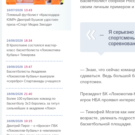
Баскетболист сборной Росс
своим личным примером и р
16/07/2026
13:43
Пляжный футболист «Краснодара-
ЮМР» Дмитрий Бушков удостоен
приза «Спорт Медиа Звезда»
Я серьезно 
спортсмены
24/06/2026
16:34
соревнован
В Кропоткине состоялся мастер-
класс баскетболиста «Локомотива-
Кубань» Темирова
19/06/2026
15:47
— Знаю, что сейчас команд
Баскетболисты Академии
сдаваться. Ведь большой б
«Локомотив-Кубань» выиграли
«серебро» Спартакиады учащихся
спортсмен.
Президент БК «Локомотив-К
18/06/2026
21:40
Более 100 кубанских команд по
игрок НБА проявил интерес
баскетболу 3х3 боролись за титул
сильнейших в академии «Локо»
— Тимофей Мозгов как никт
возрасте, увлекать подрос
16/06/2026
10:15
баскетбольной площадке.
Дмитрий Пирог – о «бронзе» ПБК
«Локомотив-Кубань» в чемпионате