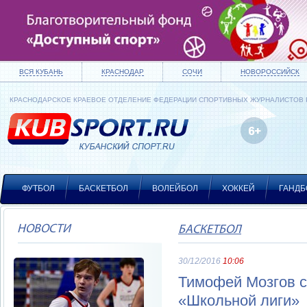
ВСЯ КУБАНЬ
КРАСНОДАР
СОЧИ
НОВОРОССИЙСК
КРАСНОДАРСКОЕ КРАЕВОЕ ОТДЕЛЕНИЕ ФЕДЕРАЦИИ СПОРТИВНЫХ ЖУРНАЛИСТОВ
ФУТБОЛ
БАСКЕТБОЛ
ВОЛЕЙБОЛ
ХОККЕЙ
ГАНДБ
НОВОСТИ
БАСКЕТБОЛ
30/12/2016
10:06
Тимофей Мозгов 
«Школьной лиги»