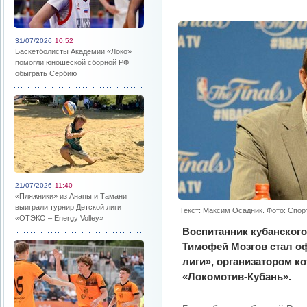
31/07/2026
10:52
Баскетболисты Академии «Локо»
помогли юношеской сборной РФ
обыграть Сербию
21/07/2026
11:40
«Пляжники» из Анапы и Тамани
выиграли турнир Детской лиги
Текст: Максим Осадник. Фото: Спор
«ОТЭКО – Energy Volley»
Воспитанник кубанского
Тимофей Мозгов стал 
лиги», организатором к
«Локомотив-Кубань».