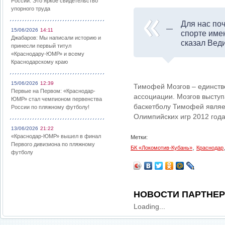
России: Это яркое свидетельство
упорного труда
Для нас поч
15/06/2026
14:11
спорте име
Джабаров: Мы написали историю и
сказал Веди
принесли первый титул
«Краснодару-ЮМР» и всему
Краснодарскому краю
15/06/2026
12:39
Тимофей Мозгов – единств
Первые на Первом: «Краснодар-
ассоциации. Мозгов выступ
ЮМР» стал чемпионом первенства
баскетболу Тимофей являе
России по пляжному футболу!
Олимпийских игр 2012 года
13/06/2026
21:22
«Краснодар-ЮМР» вышел в финал
Метки:
Первого дивизиона по пляжному
,
БК «Локомотив-Кубань»
Краснодар
футболу
НОВОСТИ ПАРТНЕ
Loading...