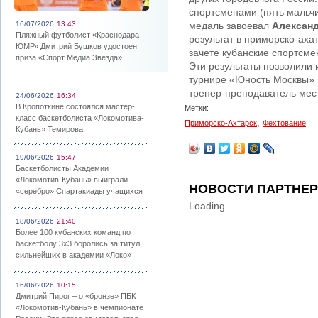
спортсменами (пять мальч
16/07/2026
13:43
медаль завоевал
Александ
Пляжный футболист «Краснодара-
результат в приморско-аха
ЮМР» Дмитрий Бушков удостоен
зачете кубанские спортсме
приза «Спорт Медиа Звезда»
Эти результаты позволили 
турнире «Юность Москвы» 
тренер-преподаватель мес
24/06/2026
16:34
В Кропоткине состоялся мастер-
Метки:
класс баскетболиста «Локомотива-
,
Приморско-Ахтарск
Фехтование
Кубань» Темирова
19/06/2026
15:47
Баскетболисты Академии
«Локомотив-Кубань» выиграли
НОВОСТИ ПАРТНЕ
«серебро» Спартакиады учащихся
Loading...
18/06/2026
21:40
Более 100 кубанских команд по
баскетболу 3х3 боролись за титул
сильнейших в академии «Локо»
16/06/2026
10:15
Дмитрий Пирог – о «бронзе» ПБК
«Локомотив-Кубань» в чемпионате