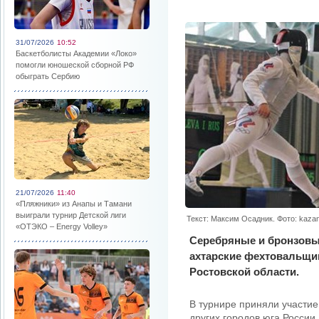
31/07/2026
10:52
Баскетболисты Академии «Локо»
помогли юношеской сборной РФ
обыграть Сербию
21/07/2026
11:40
«Пляжники» из Анапы и Тамани
выиграли турнир Детской лиги
Текст: Максим Осадник. Фото: kazan
«ОТЭКО – Energy Volley»
Серебряные и бронзовы
ахтарские фехтовальщи
Ростовской области.
В турнире приняли участие
других городов юга Росси