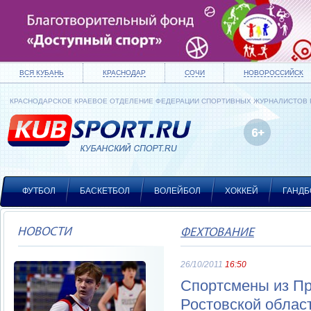
ВСЯ КУБАНЬ
КРАСНОДАР
СОЧИ
НОВОРОССИЙСК
КРАСНОДАРСКОЕ КРАЕВОЕ ОТДЕЛЕНИЕ ФЕДЕРАЦИИ СПОРТИВНЫХ ЖУРНАЛИСТОВ
ФУТБОЛ
БАСКЕТБОЛ
ВОЛЕЙБОЛ
ХОККЕЙ
ГАНДБ
НОВОСТИ
ФЕХТОВАНИЕ
26/10/2011
16:50
Спортсмены из Пр
Ростовской облас