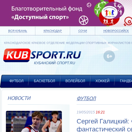
ВСЯ КУБАНЬ
КРАСНОДАР
СОЧИ
НОВОРОССИЙСК
КРАСНОДАРСКОЕ КРАЕВОЕ ОТДЕЛЕНИЕ ФЕДЕРАЦИИ СПОРТИВНЫХ ЖУРНАЛИСТОВ
ФУТБОЛ
БАСКЕТБОЛ
ВОЛЕЙБОЛ
ХОККЕЙ
ГАНДБ
НОВОСТИ
ФУТБОЛ
19/05/2015
16:21
Сергей Галицкий:
фантастический с