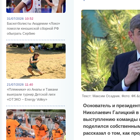
31/07/2026
10:52
Баскетболисты Академии «Локо»
помогли юношеской сборной РФ
обыграть Сербию
21/07/2026
11:40
«Пляжники» из Анапы и Тамани
выиграли турнир Детской лиги
Текст: Максим Осадник. Фото: ФК &
«ОТЭКО – Energy Volley»
Основатель и президент
Николаевич Галицкий в
выступлению команды 
поделился собственным
рассказал о том, как пр