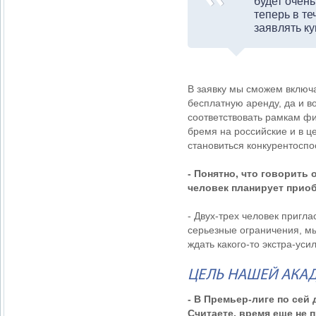
будет очень
теперь в т
заявлять к
В заявку мы сможем включат
бесплатную аренду, да и 
соответствовать рамкам ф
бремя на российские и в ц
становиться конкурентосп
- Понятно, что говорить 
человек планирует прио
- Двух-трех человек пригл
серьезные ограничения, м
ждать какого-то экстра-уси
ЦЕЛЬ НАШЕЙ АКА
- В Премьер-лиге по сей
Считаете, время еще не