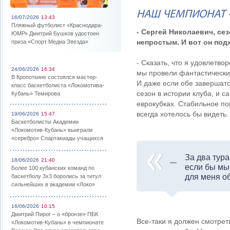
НАШ ЧЕМПИОНАТ 
16/07/2026
13:43
Пляжный футболист «Краснодара-
- Сергей Николаевич, се
ЮМР» Дмитрий Бушков удостоен
непростым. И вот он под
приза «Спорт Медиа Звезда»
- Сказать, что я удовлетво
24/06/2026
16:34
мы провели фантастический
В Кропоткине состоялся мастер-
И даже если обе завершатс
класс баскетболиста «Локомотива-
сезон в истории клуба, и с
Кубань» Темирова
еврокубках. Стабильное по
всегда хотелось бы видеть.
19/06/2026
15:47
Баскетболисты Академии
«Локомотив-Кубань» выиграли
«серебро» Спартакиады учащихся
За два тур
18/06/2026
21:40
если бы мы 
Более 100 кубанских команд по
для меня о
баскетболу 3х3 боролись за титул
сильнейших в академии «Локо»
16/06/2026
10:15
Дмитрий Пирог – о «бронзе» ПБК
Все-таки я должен смотрет
«Локомотив-Кубань» в чемпионате