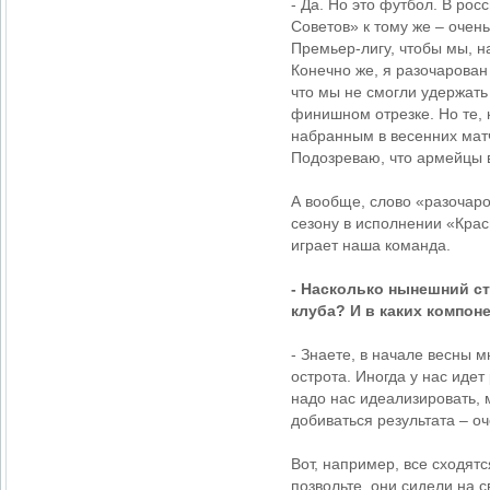
- Да. Но это футбол. В ро
Советов» к тому же – оче
Премьер-лигу, чтобы мы, н
Конечно же, я разочарован
что мы не смогли удержать
финишном отрезке. Но те, 
набранным в весенних матч
Подозреваю, что армейцы 
А вообще, слово «разочаро
сезону в исполнении «Крас
играет наша команда.
- Насколько нынешний ст
клуба? И в каких компон
- Знаете, в начале весны 
острота. Иногда у нас иде
надо нас идеализировать, 
добиваться результата – о
Вот, например, все сходят
позвольте, они сидели на 