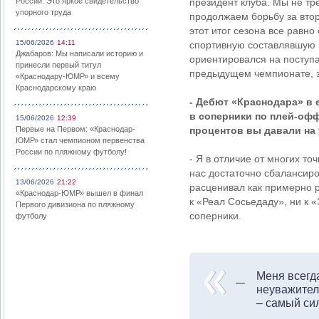
России: Это яркое свидетельство
президент клуба. Мы не тр
упорного труда
продолжаем борьбу за втор
этот итог сезона все равн
15/06/2026
14:11
спортивную составлявшую н
Джабаров: Мы написали историю и
ориентировался на поступа
принесли первый титул
предыдущем чемпионате, з
«Краснодару-ЮМР» и всему
Краснодарскому краю
- Дебют «Краснодара» в 
в соперники по плей-офф
15/06/2026
12:39
Первые на Первом: «Краснодар-
процентов вы давали на
ЮМР» стал чемпионом первенства
России по пляжному футболу!
- Я в отличие от многих то
нас достаточно сбалансиро
13/06/2026
21:22
расценивал как примерно р
«Краснодар-ЮМР» вышел в финал
к «Реал Сосьедаду», ни к 
Первого дивизиона по пляжному
соперники.
футболу
Меня всегд
неуважител
– самый си