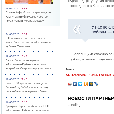
«Краснодар» уступил «Рост
прошедшего в Каспийске на
16/07/2026
13:43
Пляжный футболист «Краснодара-
ЮМР» Дмитрий Бушков удостоен
приза «Спорт Медиа Звезда»
У нас не сл
победы, — 
24/06/2026
16:34
В Кропоткине состоялся мастер-
класс баскетболиста «Локомотива-
Кубань» Темирова
— Болельщики спасибо за п
19/06/2026
15:47
футбол, а зачем тогда нам
Баскетболисты Академии
«Локомотив-Кубань» выиграли
«серебро» Спартакиады учащихся
Метки:
,
,
ФК «Краснодар»
Сергей Галицкий
18/06/2026
21:40
Более 100 кубанских команд по
баскетболу 3х3 боролись за титул
сильнейших в академии «Локо»
НОВОСТИ ПАРТНЕ
16/06/2026
10:15
Loading...
Дмитрий Пирог – о «бронзе» ПБК
«Локомотив-Кубань» в чемпионате