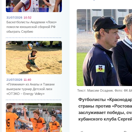
31/07/2026
10:52
Баскетболисты Академии «Локо»
помогли юношеской сборной РФ
обыграть Сербию
21/07/2026
11:40
«Пляжники» из Анапы и Тамани
выиграли турнир Детской лиги
Текст: Максим Осадник. Фото: ФК &
«ОТЭКО – Energy Volley»
Футболисты «Краснодар
страны против «Ростова
заслуживает победы, сч
кубанского клуба Серге