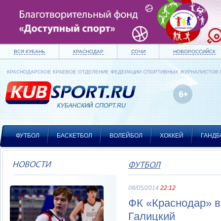
ВСЯ КУБАНЬ
КРАСНОДАР
СОЧИ
НОВОРОССИЙСК
КРАСНОДАРСКОЕ КРАЕВОЕ ОТДЕЛЕНИЕ ФЕДЕРАЦИИ СПОРТИВНЫХ ЖУРНАЛИСТОВ
ФУТБОЛ
БАСКЕТБОЛ
ВОЛЕЙБОЛ
ХОККЕЙ
ГАНДБ
НОВОСТИ
ФУТБОЛ
08/05/2014
22:12
ФК «Краснодар» в
Галицкий