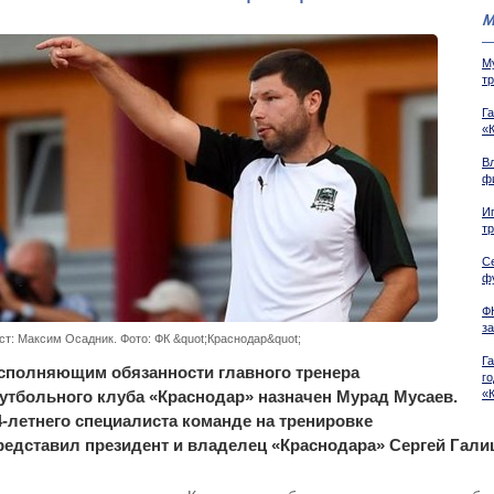
М
М
т
Г
«К
В
ф
И
т
Се
ф
Ф
з
ст: Максим Осадник. Фото: ФК &quot;Краснодар&quot;
Га
сполняющим обязанности главного тренера
г
утбольного клуба «Краснодар» назначен Мурад Мусаев.
«
4-летнего специалиста команде на тренировке
редставил президент и владелец «Краснодара» Сергей Гали