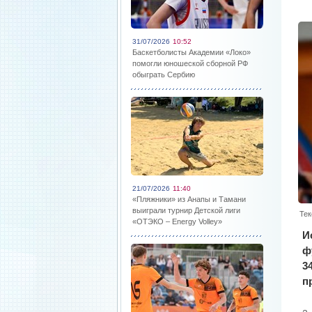
31/07/2026
10:52
Баскетболисты Академии «Локо»
помогли юношеской сборной РФ
обыграть Сербию
21/07/2026
11:40
«Пляжники» из Анапы и Тамани
выиграли турнир Детской лиги
Тек
«ОТЭКО – Energy Volley»
И
ф
3
п