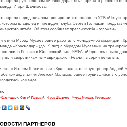
-го апреля руководством «Краснодара» было принято решение об от
оманды Игоря Шалимова.
-го апреля перед началом тренировки «горожан» на УТБ «Четук» 
а котором владелец и президент клуба Сергей Галицкий представил
ренерского штаба. Об этом сообщает пресс-служба «горожан».
4-летний Мурад Мусаев ранее работал с молодежной командой «К
оманда «Краснодар» (до 19 лет) с Мурадом Мусаевым на тренерск
редставила Россию в Юношеской лиге УЕФА. «Черно-зеленые» дошл
ступили сверстникам из мадридского «Реала» в серии пенальти.
месте с Игорем Шалимовым «Краснодар» покинул тренер Андрей Ми
табе команды занял Алексей Малахов, ранее трудившийся в клубно
олодежной команде.
ки:
,
,
,
,
«Краснодар»
Сергей Галицкий
Игорь Шалимов
Мурад Мусаев
Краснодар
ОВОСТИ ПАРТНЕРОВ