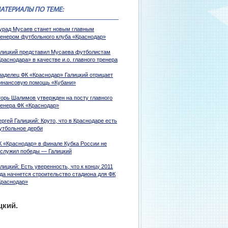
АТЕРИАЛЫ ПО ТЕМЕ:
урад Мусаев станет новым главным
ренером футбольного клуба «Краснодар»
алицкий представил Мусаева футболистам
раснодара» в качестве и.о. главного тренера
ладелец ФК «Краснодар» Галицкий отрицает
инансовую помощь «Кубани»
горь Шалимов утвержден на посту главного
ренера ФК «Краснодар»
ргей Галицкий: Круто, что в Краснодаре есть
утбольное дерби
К «Краснодар» в финале Кубка России не
аслужил победы — Галицкий
лицкий: Есть уверенность, что к концу 2011
ода начнется строительство стадиона для ФК
Краснодар»
цкий.