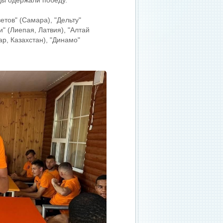
цы одержали победу.
етов" (Самара), "Дельту"
" (Лиепая, Латвия), "Алтай
ар, Казахстан), "Динамо"