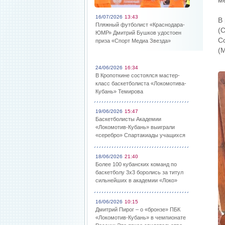
м
16/07/2026
13:43
В
Пляжный футболист «Краснодара-
(С
ЮМР» Дмитрий Бушков удостоен
Со
приза «Спорт Медиа Звезда»
(М
24/06/2026
16:34
В Кропоткине состоялся мастер-
класс баскетболиста «Локомотива-
Кубань» Темирова
19/06/2026
15:47
Баскетболисты Академии
«Локомотив-Кубань» выиграли
«серебро» Спартакиады учащихся
18/06/2026
21:40
Более 100 кубанских команд по
баскетболу 3х3 боролись за титул
сильнейших в академии «Локо»
16/06/2026
10:15
Дмитрий Пирог – о «бронзе» ПБК
«Локомотив-Кубань» в чемпионате