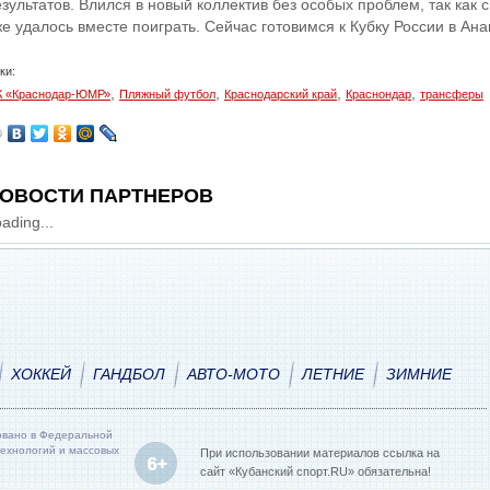
езультатов. Влился в новый коллектив без особых проблем, так как
же удалось вместе поиграть. Сейчас готовимся к Кубку России в Ан
ки:
,
,
,
,
 «Краснодар-ЮМР»
Пляжный футбол
Краснодарский край
Краснондар
трансферы
ОВОСТИ ПАРТНЕРОВ
ading...
ХОККЕЙ
ГАНДБОЛ
АВТО-МОТО
ЛЕТНИЕ
ЗИМНИЕ
овано в Федеральной
технологий и массовых
При использовании материалов ссылка на
сайт «Кубанский спорт.RU» обязательна!