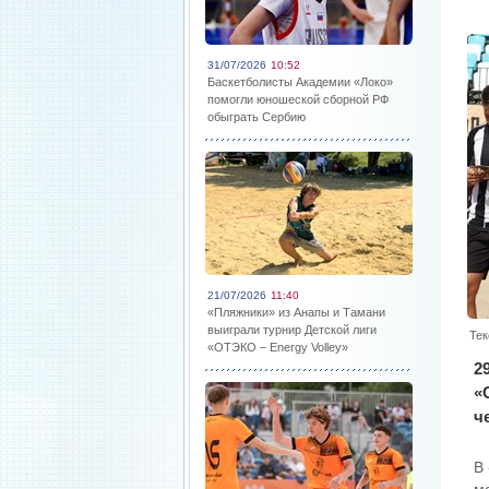
31/07/2026
10:52
Баскетболисты Академии «Локо»
помогли юношеской сборной РФ
обыграть Сербию
21/07/2026
11:40
«Пляжники» из Анапы и Тамани
выиграли турнир Детской лиги
Тек
«ОТЭКО – Energy Volley»
2
«
ч
В