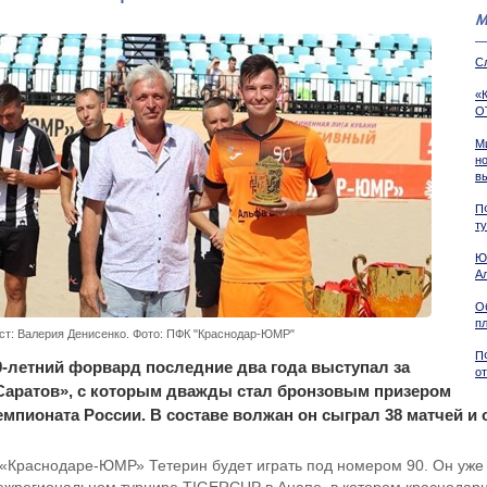
М
С
«
О
М
н
в
П
т
Ю
А
О
пл
ст: Валерия Денисенко. Фото: ПФК "Краснодар-ЮМР"
П
9-летний форвард последние два года выступал за
о
Саратов», с которым дважды стал бронзовым призером
емпионата России. В составе волжан он сыграл 38 матчей и 
 «Краснодаре-ЮМР» Тетерин будет играть под номером 90. Он уже 