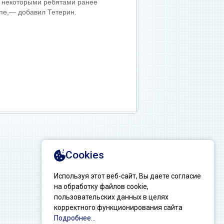
 с некоторыми ребятами ранее
апе,— добавил Тетерин.
Создание сайтов: