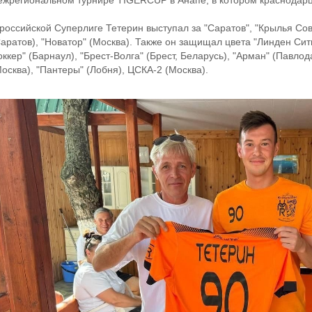
ежрегиональном турнире TIGERCUP в Анапе, в котором краснодар
 российской Суперлиге Тетерин выступал за "Саратов", "Крылья Сов
аратов), "Новатор" (Москва). Также он защищал цвета "Линден Сити
ккер" (Барнаул), "Брест-Волга" (Брест, Беларусь), "Арман" (Павлод
осква), "Пантеры" (Лобня), ЦСКА-2 (Москва).