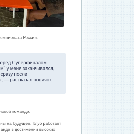
чемпионата России.
перед Суперфиналом
ом" у меня заканчивался,
 сразу после
а, — рассказал новичок
 новой команде.
аны на будущее. Клуб работает
манде в достижении высоких