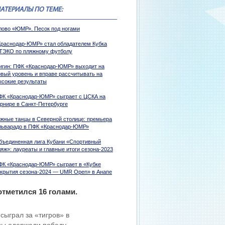
АТЕРИАЛЫ ПО ТЕМЕ:
лово «ЮМР». Песок под ногами
Краснодар-ЮМР» стал обладателем Кубка
ТЭКО по пляжному футболу
игин: ПФК «Краснодар-ЮМР» выходит на
овый уровень и вправе рассчитывать на
ысокие результаты
ФК «Краснодар-ЮМР» сыграет с ЦСКА на
урнире в Санкт-Петербурге
жные танцы в Северной столице: премьера
льварадо в ПФК «Краснодар-ЮМР»
бъединенная лига Кубани «Спортивный
яж»: лауреаты и главные итоги сезона-2023
ФК «Краснодар-ЮМР» сыграет в «Кубке
ткрытия сезона-2024 — UMR Open» в Анапе
отметился 16 голами.
сыграл за «тигров» в