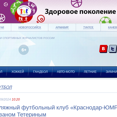
ОЧИ
НОВОРОССИЙСК
АРМАВИР
ТУАПСЕ
КАНЕВ
ИИ СПОРТИВНЫХ ЖУРНАЛИСТОВ РОССИИ
ОЛ
ХОККЕЙ
ГАНДБОЛ
АВТО-МОТО
ЛЕТНИЕ
ЗИМН
УТБОЛ
09/2024
10:20
ляжный футбольный клуб «Краснодар-ЮМР»
ваном Тетериным