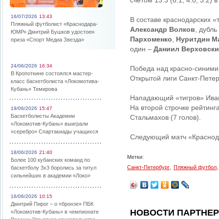
счетом 13:3 (6:1, 4:0, 3:2)
16/07/2026
13:43
В составе краснодарских «
Пляжный футболист «Краснодара-
Александр Волков
, дубль
ЮМР» Дмитрий Бушков удостоен
Пархоменко
,
Нуритдин М
приза «Спорт Медиа Звезда»
один –
Даниил Верховск
24/06/2026
16:34
Победа над красно-синими
В Кропоткине состоялся мастер-
Открытой лиги Санкт-Петер
класс баскетболиста «Локомотива-
Кубань» Темирова
Нападающий «тигров» Иван
На второй строчке рейтин
19/06/2026
15:47
Баскетболисты Академии
Стальмахов (7 голов).
«Локомотив-Кубань» выиграли
«серебро» Спартакиады учащихся
Следующий матч «Краснода
18/06/2026
21:40
Метки:
Более 100 кубанских команд по
,
Санкт-Петербург
Пляжный футбол
баскетболу 3х3 боролись за титул
сильнейших в академии «Локо»
16/06/2026
10:15
Дмитрий Пирог – о «бронзе» ПБК
НОВОСТИ ПАРТНЕ
«Локомотив-Кубань» в чемпионате