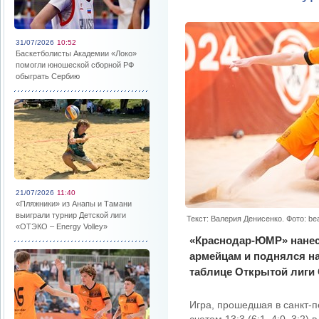
31/07/2026
10:52
Баскетболисты Академии «Локо»
помогли юношеской сборной РФ
обыграть Сербию
21/07/2026
11:40
«Пляжники» из Анапы и Тамани
выиграли турнир Детской лиги
Текст: Валерия Денисенко. Фото: be
«ОТЭКО – Energy Volley»
«Краснодар-ЮМР» нанес
армейцам и поднялся на
таблице Открытой лиги 
Игра, прошедшая в санкт-п