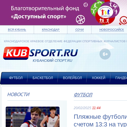
ВСЯ КУБАНЬ
КРАСНОДАР
СОЧИ
НОВОРОССИЙСК
КРАСНОДАРСКОЕ КРАЕВОЕ ОТДЕЛЕНИЕ ФЕДЕРАЦИИ СПОРТИВНЫХ ЖУРНАЛИСТОВ
ФУТБОЛ
БАСКЕТБОЛ
ВОЛЕЙБОЛ
ХОККЕЙ
ГАНДБ
НОВОСТИ
ФУТБОЛ
20/02/2025
11:44
Пляжные футболи
счетом 13:3 на ту