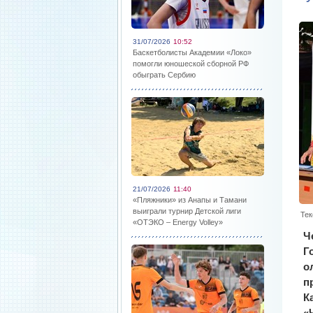
31/07/2026
10:52
Баскетболисты Академии «Локо»
помогли юношеской сборной РФ
обыграть Сербию
21/07/2026
11:40
«Пляжники» из Анапы и Тамани
выиграли турнир Детской лиги
Тек
«ОТЭКО – Energy Volley»
Ч
Г
о
п
К
«