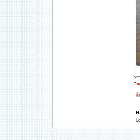
Мет
Пар
Н
Lo