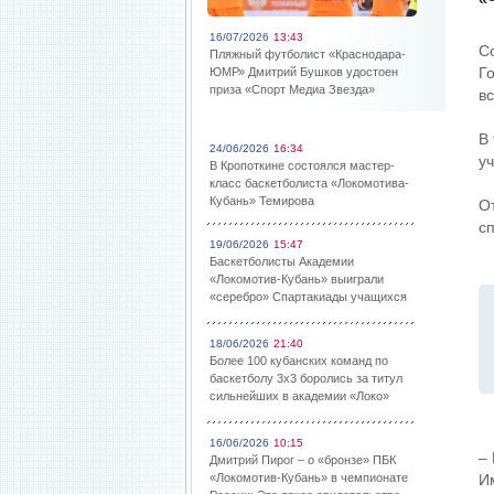
16/07/2026
13:43
С
Пляжный футболист «Краснодара-
Г
ЮМР» Дмитрий Бушков удостоен
приза «Спорт Медиа Звезда»
в
В
24/06/2026
16:34
уч
В Кропоткине состоялся мастер-
класс баскетболиста «Локомотива-
Кубань» Темирова
О
сп
19/06/2026
15:47
Баскетболисты Академии
«Локомотив-Кубань» выиграли
«серебро» Спартакиады учащихся
18/06/2026
21:40
Более 100 кубанских команд по
баскетболу 3х3 боролись за титул
сильнейших в академии «Локо»
16/06/2026
10:15
–
Дмитрий Пирог – о «бронзе» ПБК
«Локомотив-Кубань» в чемпионате
И