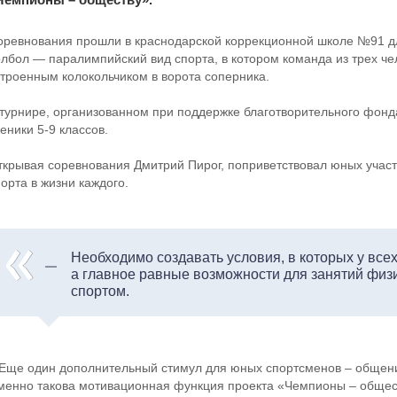
оревнования прошли в краснодарской коррекционной школе №91 д
олбол — паралимпийский вид спорта, в котором команда из трех че
строенным колокольчиком в ворота соперника.
 турнире, организованном при поддержке благотворительного фонд
еники 5-9 классов.
ткрывая соревнования Дмитрий Пирог, поприветствовал юных участ
орта в жизни каждого.
Необходимо создавать условия, в которых у все
а главное равные возможности для занятий физи
спортом.
 Еще один дополнительный стимул для юных спортсменов – общен
менно такова мотивационная функция проекта «Чемпионы – обще