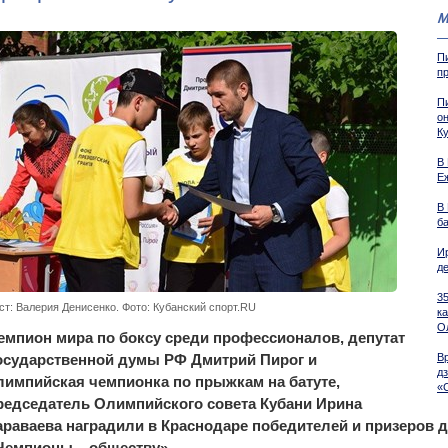
М
П
п
Пи
о
К
В
Е
В
б
И
д
3
ст: Валерия Денисенко. Фото: Кубанский спорт.RU
к
О
емпион мира по боксу среди профессионалов, депутат
осударственной думы РФ Дмитрий Пирог и
В
д
лимпийская чемпионка по прыжкам на батуте,
«
редседатель Олимпийского совета Кубани Ирина
араваева наградили в Краснодаре победителей и призеров д
Чемпионы – обществу».