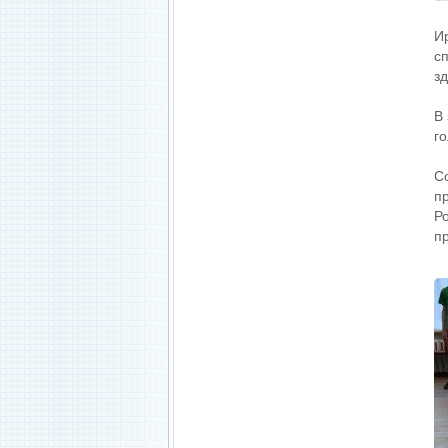
И
с
з
В
г
С
п
Р
пр