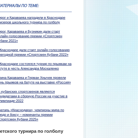
АТЕРИАЛЫ ПО ТЕМЕ:
ирог и Караваева наградили в Краснодаре
ризеров школьного турнира по голболу
рог, Караваева и Бузникин дали старт
нлайн-голосованию премии «Спортсмен
убани 2021»
 Краснодаре дали старт онлайн-голосованию
жегодной премии «Спортсмен Кубани 2022»
 Краснодаре состоялся турнир по прыжкам на
атуте в честь Александра Москаленко
рина Караваева и Герман Хнычев провели
ень прыжков на батуте на выставке «Россия»
5 кубанских спортсменов являются
андидатами в сборную России на участие в
лимпиаде-2022
ратарь «Краснодара», чемпионы мира по
зюдо и боксу – номинанты премии
Спортсмен Кубани 2025»
етского турнира по голболу