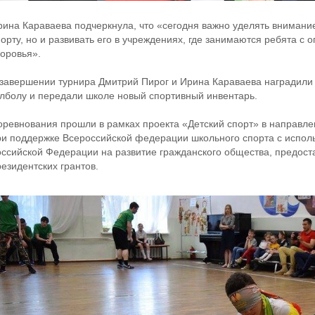
рина Караваева подчеркнула, что «сегодня важно уделять вниман
порту, но и развивать его в учреждениях, где занимаются ребята 
доровья».
 завершении турнира Дмитрий Пирог и Ирина Караваева наградили
олболу и передали школе новый спортивный инвентарь.
оревнования прошли в рамках проекта «Детский спорт» в направл
ри поддержке Всероссийской федерации школьного спорта с испол
оссийской Федерации на развитие гражданского общества, предос
езидентских грантов.