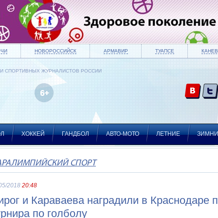
ОЧИ
НОВОРОССИЙСК
АРМАВИР
ТУАПСЕ
КАНЕВ
ИИ СПОРТИВНЫХ ЖУРНАЛИСТОВ РОССИИ
ОЛ
ХОККЕЙ
ГАНДБОЛ
АВТО-МОТО
ЛЕТНИЕ
ЗИМН
АРАЛИМПИЙСКИЙ СПОРТ
05/2018
20:48
ирог и Караваева наградили в Краснодаре 
урнира по голболу